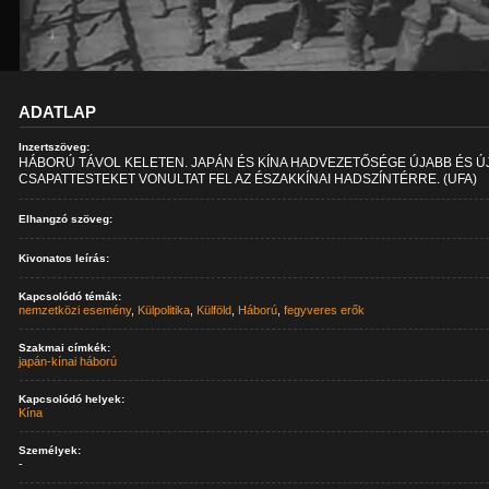
ADATLAP
Inzertszöveg:
HÁBORÚ TÁVOL KELETEN. JAPÁN ÉS KÍNA HADVEZETŐSÉGE ÚJABB ÉS Ú
CSAPATTESTEKET VONULTAT FEL AZ ÉSZAKKÍNAI HADSZÍNTÉRRE. (UFA)
Elhangzó szöveg:
Kivonatos leírás:
Kapcsolódó témák:
nemzetközi esemény
,
Külpolitika
,
Külföld
,
Háború
,
fegyveres erők
Szakmai címkék:
japán-kínai háború
Kapcsolódó helyek:
Kína
Személyek:
-