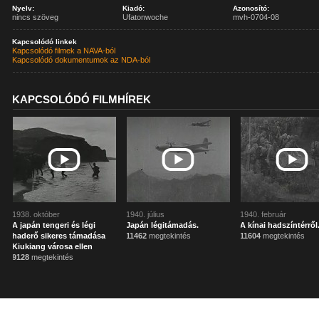
Nyelv:
Kiadó:
Azonosító:
nincs szöveg
Ufatonwoche
mvh-0704-08
Kapcsolódó linkek
Kapcsolódó filmek a NAVA-ból
Kapcsolódó dokumentumok az NDA-ból
KAPCSOLÓDÓ FILMHÍREK
1938. október
1940. július
1940. február
A japán tengeri és légi
Japán légitámadás.
A kínai hadszíntérről
haderő sikeres támadása
11462
megtekintés
11604
megtekintés
Kiukiang városa ellen
9128
megtekintés