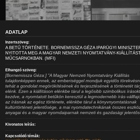
ADATLAP
Inzertszöveg:
A BETŰ TÖRTÉNETE. BORNEMISSZA GÉZA IPARÜGYI MINISZTE
NYITOTTA MEG A MAGYAR NEMZETI NYOMTATVÁNY-KIÁLLÍTÁST
MŰCSARNOKBAN. (MFI)
Elhangzó szöveg:
[Bornemissza Géza:] "A Magyar Nemzeti Nyomtatvány Kiállítás
tulajdonképpen ennek, az emberiséggel mondjuk egyidős törekvésn
tehát a gondolat megörökítésének és terjesztésének a történetét tár
elénk. Ezen a kiállításon elénkbe tárul a legősibb szimbolikus írások
kezdve, a nyomtatott betűkön keresztül a legmodernebb írás-vállfaj
az írásnak az egész története, elénkbe tárul a könyvnyomtatásnak
kultúrtörténeti jelentősége, a mai nyomdatechnikának összes eszköz
anyagai és a magyar nyomdaiparnak nemzeti és gazdasági jelentős
Kivonatos leírás:
Kapcsolódó témák: