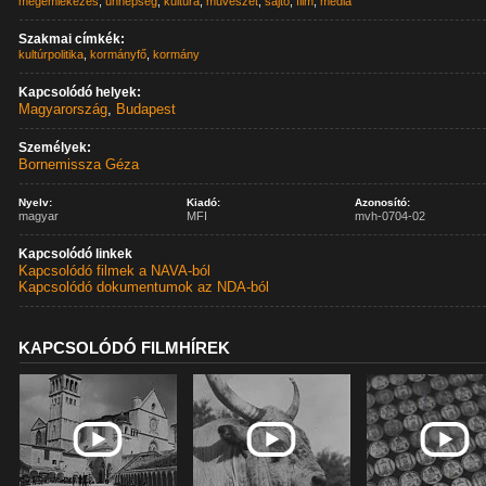
megemlékezés
,
ünnepség
,
kultúra
,
művészet
,
sajtó
,
film
,
média
Szakmai címkék:
kultúrpolitika
,
kormányfő
,
kormány
Kapcsolódó helyek:
Magyarország
,
Budapest
Személyek:
Bornemissza Géza
Nyelv:
Kiadó:
Azonosító:
magyar
MFI
mvh-0704-02
Kapcsolódó linkek
Kapcsolódó filmek a NAVA-ból
Kapcsolódó dokumentumok az NDA-ból
KAPCSOLÓDÓ FILMHÍREK