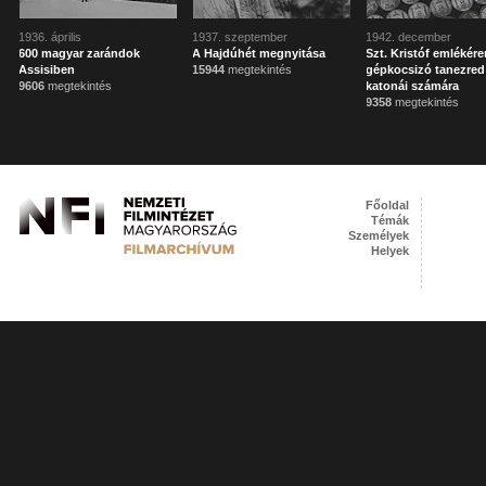
1936. április
1937. szeptember
1942. december
600 magyar zarándok
A Hajdúhét megnyitása
Szt. Kristóf emlékér
Assisiben
15944
megtekintés
gépkocsizó tanezred
9606
megtekintés
katonái számára
9358
megtekintés
Főoldal
Témák
Személyek
Helyek