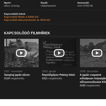
Nyelv:
Kiadó:
Azonosító:
nincs szöveg
Ufatonwoche
mvh-0706-06
Kapcsolódó linkek
Kapcsolódó filmek a NAVA-ból
Kapcsolódó dokumentumok az NDA-ból
KAPCSOLÓDÓ FILMHÍREK
1937. november
1933. január
1938. december
Sanghaj japán kézen
Repülőgépen Peking felett
A japán csapatok
9129
megtekintés
9321
megtekintés
erőteljesen folytatják
előnyomulásukat Kí
9185
megtekintés