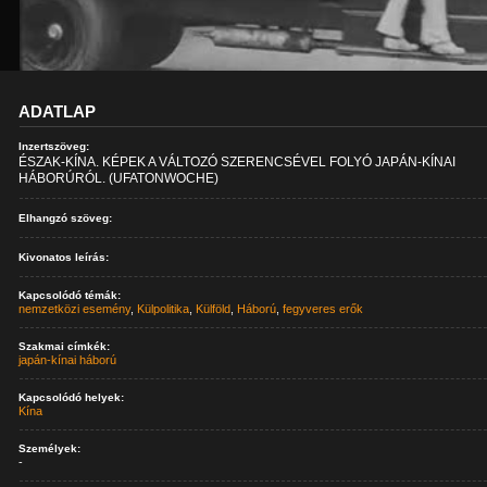
ADATLAP
Inzertszöveg:
ÉSZAK-KÍNA. KÉPEK A VÁLTOZÓ SZERENCSÉVEL FOLYÓ JAPÁN-KÍNAI
HÁBORÚRÓL. (UFATONWOCHE)
Elhangzó szöveg:
Kivonatos leírás:
Kapcsolódó témák:
nemzetközi esemény
,
Külpolitika
,
Külföld
,
Háború
,
fegyveres erők
Szakmai címkék:
japán-kínai háború
Kapcsolódó helyek:
Kína
Személyek:
-