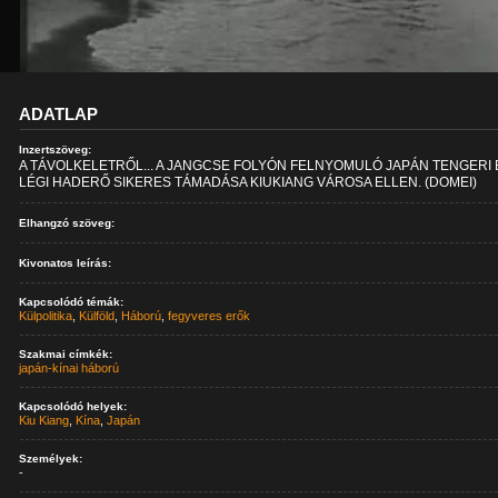
ADATLAP
Inzertszöveg:
A TÁVOLKELETRŐL... A JANGCSE FOLYÓN FELNYOMULÓ JAPÁN TENGERI 
LÉGI HADERŐ SIKERES TÁMADÁSA KIUKIANG VÁROSA ELLEN. (DOMEI)
Elhangzó szöveg:
Kivonatos leírás:
Kapcsolódó témák:
Külpolitika
,
Külföld
,
Háború
,
fegyveres erők
Szakmai címkék:
japán-kínai háború
Kapcsolódó helyek:
Kiu Kiang
,
Kína
,
Japán
Személyek:
-