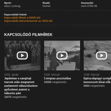
Nyelv:
Kiadó:
Azonosító:
nincs szöveg
Domei
mvh-0765-06
Kapcsolódó linkek
Kapcsolódó filmek a NAVA-ból
Kapcsolódó dokumentumok az NDA-ból
KAPCSOLÓDÓ FILMHÍREK
1932. április
1938. február
1938. február
Japánban a sanghaji
Csingtau pusztulása
Egészségügyi szolgá
harcok után megtartott
10056
megtekintés
besorozott kínai nők
parlamenti választásokon
9464
megtekintés
győzelmet aratott a
háborús párt
11075
megtekintés