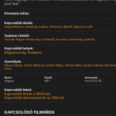
jövő felé."
Kivonatos leírás:
Kapcsolódó témák:
megemlékezés
,
ünnepség
,
kultúra
,
művészet
,
államfő
,
fegyveres erők
Szakmai címkék:
Osztrák-Magyar Monarchia
,
kormányfő
,
kormány
,
honvédség
,
uralkodó
Kapcsolódó helyek:
Magyarország
,
Budapest
Személyek:
Kánya Kálmán
,
Horthy Miklósné
,
Horthy Miklós
,
Hóman Bálint
,
Darányi Kálmán
,
Bornemi
Géza
Nyelv:
Kiadó:
Azonosító:
magyar
MFI
mvh-0712-05
Kapcsolódó linkek
Kapcsolódó filmek a NAVA-ból
Kapcsolódó dokumentumok az NDA-ból
KAPCSOLÓDÓ FILMHÍREK