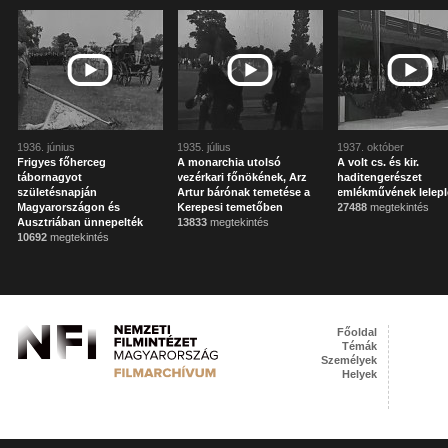
1936. június
1935. július
1937. október
Frigyes főherceg
A monarchia utolsó
A volt cs. és kir.
tábornagyot
vezérkari főnökének, Arz
haditengerészet
születésnapján
Artur bárónak temetése a
emlékművének lelep
Magyarországon és
Kerepesi temetőben
27488
megtekintés
Ausztriában ünnepelték
13833
megtekintés
10692
megtekintés
Főoldal
Témák
Személyek
Helyek