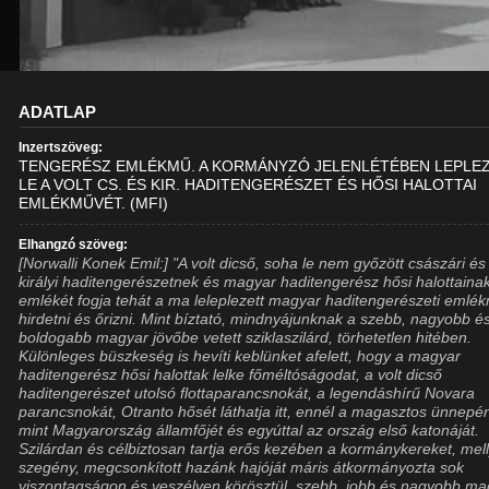
ADATLAP
Inzertszöveg:
TENGERÉSZ EMLÉKMŰ. A KORMÁNYZÓ JELENLÉTÉBEN LEPLE
LE A VOLT CS. ÉS KIR. HADITENGERÉSZET ÉS HŐSI HALOTTAI
EMLÉKMŰVÉT. (MFI)
Elhangzó szöveg:
[Norwalli Konek Emil:] "A volt dicső, soha le nem győzött császári és
királyi haditengerészetnek és magyar haditengerész hősi halottaina
emlékét fogja tehát a ma leleplezett magyar haditengerészeti emlé
hirdetni és őrizni. Mint bíztató, mindnyájunknak a szebb, nagyobb é
boldogabb magyar jövőbe vetett sziklaszilárd, törhetetlen hitében.
Különleges büszkeség is hevíti keblünket afelett, hogy a magyar
haditengerész hősi halottak lelke főméltóságodat, a volt dicső
haditengerészet utolsó flottaparancsnokát, a legendáshírű Novara
parancsnokát, Otranto hősét láthatja itt, ennél a magasztos ünnepén
mint Magyarország államfőjét és egyúttal az ország első katonáját.
Szilárdan és célbiztosan tartja erős kezében a kormánykereket, mell
szegény, megcsonkított hazánk hajóját máris átkormányozta sok
viszontagságon és veszélyen körösztül, szebb, jobb és nagyobb ma