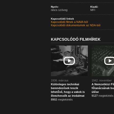
Nyelv:
Kiadó:
nincs szöveg
MFI
Kapcsolódó linkek
Kapcsolódó filmek a NAVA-ból
Kapcsolódó dokumentumok az NDA-ból
KAPCSOLÓDÓ FILMHÍREK
1936. március
1942. november
Különleges technikai
A Nemzetközi F
berendezések teszik
főtanácsának bu
lehetővé, hogy a vakok is
ülése
élvezhessék az irodalmat
9127
megtekintés
8902
megtekintés