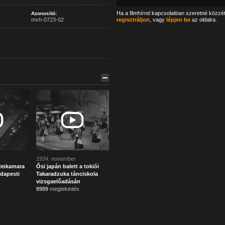
Ha a filmhírrel kapcsolatban szeretné közzé
Azonosító:
mvh-0723-02
regisztráljon
, vagy
lépjen be
az oldalra.
1934. november
ilmkamara
Ősi japán balett a tokiói
dapesti
Takaradzuka tánciskola
vizsgaelőadásán
8989
megtekintés