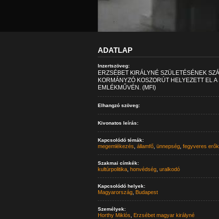
ADATLAP
Inzertszöveg:
ERZSÉBET KIRÁLYNÉ SZÜLETÉSÉNEK SZ
KORMÁNYZÓ KOSZORÚT HELYEZETT EL A 
EMLÉKMŰVÉN. (MFI)
Elhangzó szöveg:
Kivonatos leírás:
Kapcsolódó témák:
megemlékezés
,
államfő
,
ünnepség
,
fegyveres erők
Szakmai címkék:
kultúrpolitika
,
honvédség
,
uralkodó
Kapcsolódó helyek:
Magyarország
,
Budapest
Személyek:
Horthy Miklós
,
Erzsébet magyar királyné