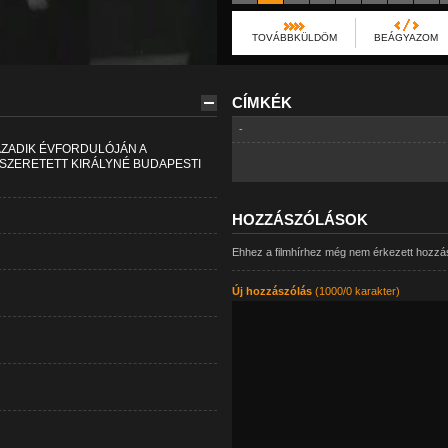
TOVÁBBKÜLDÖM
BEÁGYAZOM
CÍMKÉK
-
ÁZADIK ÉVFORDULÓJÁN A
SZERETETT KIRÁLYNÉ BUDAPESTI
HOZZÁSZÓLÁSOK
Ehhez a filmhírhez még nem érkezett hozzá
Új hozzászólás
(1000/0 karakter)