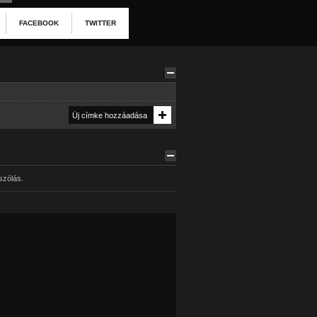
FACEBOOK
TWITTER
szólás.