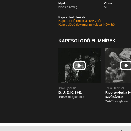
Nyelv:
Kiadó:
nincs szöveg
MFI
Kapcsolódó linkek
Kapcsolódó filmek a NAVA-ból
Kapcsolódó dokumentumok az NDA-ból
KAPCSOLÓDÓ FILMHÍREK
1941. január
1934. február
B. U. É. K. 1941
Riporter-bál. a 
10926
megtekintés
kávéházban
24491
megtekinté