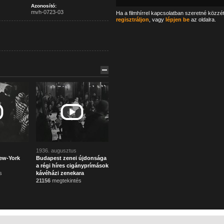
Azonosító:
mvh-0723-03
Ha a filmhírrel kapcsolatban szeretné közzé
regisztráljon
, vagy
lépjen be
az oldalra.
1936. augusztus
New-York
Budapest zenei újdonsága
a régi híres cigányprímások
s
kávéházi zenekara
21156
megtekintés