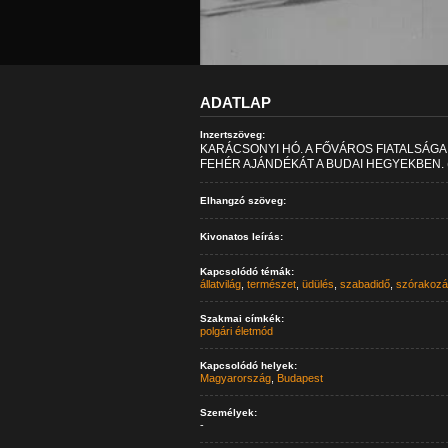
ADATLAP
Inzertszöveg:
KARÁCSONYI HÓ. A FŐVÁROS FIATALSÁG
FEHÉR AJÁNDÉKÁT A BUDAI HEGYEKBEN. (
Elhangzó szöveg:
Kivonatos leírás:
Kapcsolódó témák:
állatvilág
,
természet
,
üdülés
,
szabadidő
,
szórakozá
Szakmai címkék:
polgári életmód
Kapcsolódó helyek:
Magyarország
,
Budapest
Személyek:
-