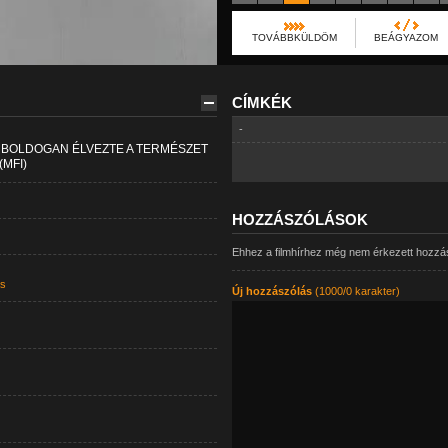
TOVÁBBKÜLDÖM
BEÁGYAZOM
CÍMKÉK
-
A BOLDOGAN ÉLVEZTE A TERMÉSZET
MFI)
HOZZÁSZÓLÁSOK
Ehhez a filmhírhez még nem érkezett hozzá
s
Új hozzászólás
(1000/0 karakter)