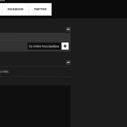
FACEBOOK
TWITTER
szólás.