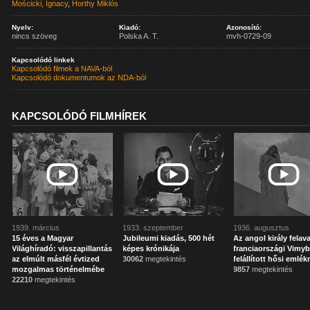
Mościcki, Ignacy
,
Horthy Miklós
Nyelv:
Kiadó:
Azonosító:
nincs szöveg
Polska A. T.
mvh-0729-09
Kapcsolódó linkek
Kapcsolódó filmek a NAVA-ból
Kapcsolódó dokumentumok az NDA-ból
KAPCSOLÓDÓ FILMHÍREK
1939. március
1933. szeptember
1936. augusztus
15 éves a Magyar
Jubileumi kiadás, 500 hét
Az angol király felava
Világhíradó: visszapillantás
képes krónikája
franciaországi Vimy
az elmúlt másfél évtized
30062
megtekintés
felállított hősi emlé
mozgalmas történelmébe
9857
megtekintés
22210
megtekintés