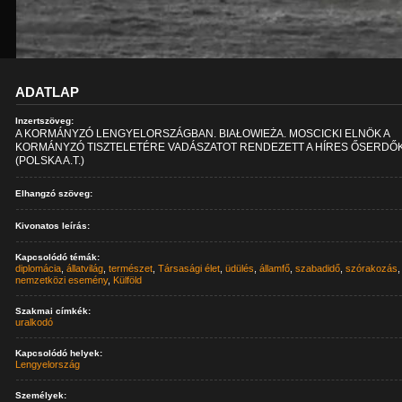
ADATLAP
Inzertszöveg:
A KORMÁNYZÓ LENGYELORSZÁGBAN. BIAŁOWIEŻA. MOSCICKI ELNÖK A
KORMÁNYZÓ TISZTELETÉRE VADÁSZATOT RENDEZETT A HÍRES ŐSERDŐ
(POLSKA A.T.)
Elhangzó szöveg:
Kivonatos leírás:
Kapcsolódó témák:
diplomácia
,
állatvilág
,
természet
,
Társasági élet
,
üdülés
,
államfő
,
szabadidő
,
szórakozás
,
nemzetközi esemény
,
Külföld
Szakmai címkék:
uralkodó
Kapcsolódó helyek:
Lengyelország
Személyek: