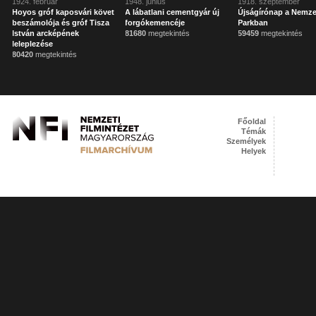
1924. február
1948. június
1918. szeptember
Hoyos gróf kaposvári követ
A lábatlani cementgyár új
Újságírónap a Nemze
beszámolója és gróf Tisza
forgókemencéje
Parkban
István arcképének
81680
megtekintés
59459
megtekintés
leleplezése
80420
megtekintés
Főoldal
Témák
Személyek
Helyek