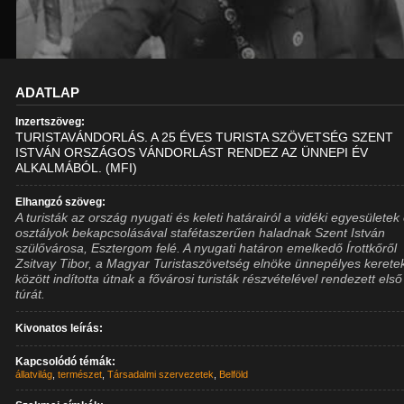
ADATLAP
Inzertszöveg:
TURISTAVÁNDORLÁS. A 25 ÉVES TURISTA SZÖVETSÉG SZENT
ISTVÁN ORSZÁGOS VÁNDORLÁST RENDEZ AZ ÜNNEPI ÉV
ALKALMÁBÓL. (MFI)
Elhangzó szöveg:
A turisták az ország nyugati és keleti határairól a vidéki egyesületek
osztályok bekapcsolásával stafétaszerűen haladnak Szent István
szülővárosa, Esztergom felé. A nyugati határon emelkedő Írottkőről
Zsitvay Tibor, a Magyar Turistaszövetség elnöke ünnepélyes kerete
között indította útnak a fővárosi turisták részvételével rendezett első
túrát.
Kivonatos leírás:
Kapcsolódó témák:
állatvilág
,
természet
,
Társadalmi szervezetek
,
Belföld