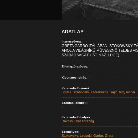
ADATLAP
Inzertszöveg:
GRETA GARBO ITÁLIÁBAN. STOKOWSKY TÁV
AHOL A VILÁGHÍRŰ MŰVÉSZNŐ TELJES V
SZABADSÁGÁT. (IST. NAZ. LUCE)
Elhangzó szöveg:
Kivonatos leírás:
Kapcsolódó témák:
üdülés
,
szabadidő
,
szórakozás
,
sajtó
,
film
,
média
Szakmai címkék:
-
Kapcsolódó helyek:
Ravello
,
Olaszország
Személyek:
Stokowsky, Leopold
,
Garbo, Greta