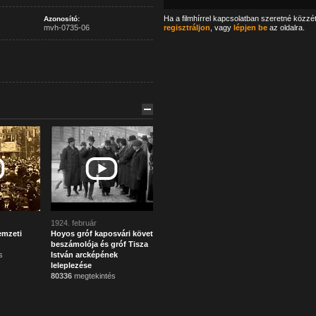
Ha a filmhírrel kapcsolatban szeretné közzé
Azonosító:
mvh-0735-06
regisztráljon
, vagy
lépjen be
az oldalra.
1924. február
emzeti
Hoyos gróf kaposvári követ
beszámolója és gróf Tisza
s
István arcképének
leleplezése
80336
megtekintés