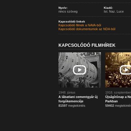
Nyelv:
Kiadó:
nincs szöveg
Ist. Naz. Luce
Kapcsolódó linkek
Kapcsolódó filmek a NAVA-ból
Kapcsolódó dokumentumok az NDA-ból
KAPCSOLÓDÓ FILMHÍREK
1948. június
1918. szeptember
A lábatlani cementgyár új
Újságírónap a N
forgókemencéje
Parkban
81597
megtekintés
59402
megtekinté