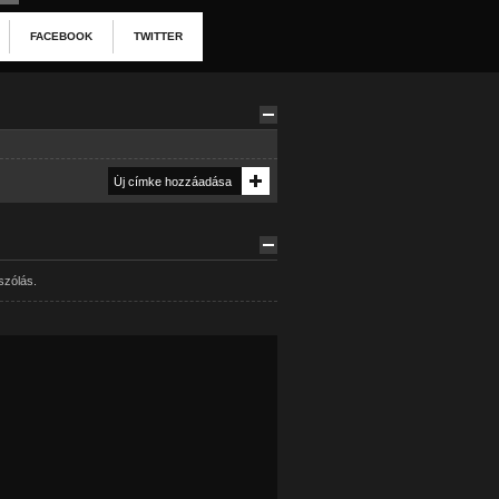
FACEBOOK
TWITTER
szólás.