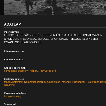
ADATLAP
Inzertszöveg:
LENGYELORSZÁG - NEHÉZ TEREPEN ÉS CSATATEREK ROMHALMAZAIN
NYOMULNAK ELŐRE AZ ELFOGLALT ORSZÁGOT MEGSZÁLLÓ NÉMET
CSAPATOK. UFATONWOCHE
Elhangzó szöveg:
Kivonatos leírás:
Kapcsolódó témák:
nemzetközi esemény
,
Háború
,
fegyveres erők
Szakmai címkék:
tengelyhatalmak
,
Nemzetiszocializmus/nácizmus
,
második világháború
,
keleti front
,
Harm
Birodalom
Kapcsolódó helyek:
Lengyelország
Személyek: