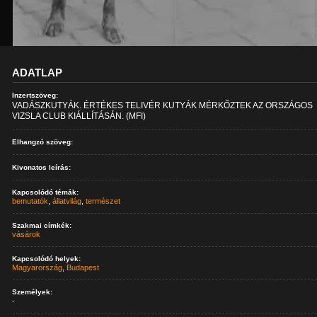
ADATLAP
Inzertszöveg:
VADÁSZKUTYÁK. ÉRTÉKES TELIVÉR KUTYÁK MÉRKŐZTEK AZ ORSZÁGOS
VIZSLA CLUB KIÁLLÍTÁSÁN. (MFI)
Elhangzó szöveg:
Kivonatos leírás:
Kapcsolódó témák:
bemutatók
,
állatvilág
,
természet
Szakmai címkék:
vásárok
Kapcsolódó helyek:
Magyarország
,
Budapest
Személyek:
-