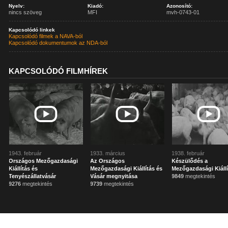
Nyelv:
Kiadó:
Azonosító:
nincs szöveg
MFI
mvh-0743-01
Kapcsolódó linkek
Kapcsolódó filmek a NAVA-ból
Kapcsolódó dokumentumok az NDA-ból
KAPCSOLÓDÓ FILMHÍREK
1943. február
1933. március
1938. február
Országos Mezőgazdasági
Az Országos
Készülődés a
Kiállítás és
Mezőgazdasági Kiállítás és
Mezőgazdasági Kiállí
Tenyészállatvásár
Vásár megnyitása
9849
megtekintés
9276
megtekintés
9739
megtekintés