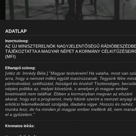
ADATLAP
Inzertszöveg:
AZ ÚJ MINISZTERELNÖK NAGYJELENTŐSÉGŰ RÁDIÓBESZÉDB
TÁJÉKOZTATTA A MAGYAR NÉPET A KORMÁNY CÉLKITŰZÉSEIR
(MFI)
Elhangzó szöveg:
[vitéz dr. Imrédy Béla:] "Magyar testvéreim! Ha valaha, most van sz
arra, hogy a nemzet milliói együtt masírozzanak. Tegyünk félre min
pártoskodást, széthúzást, hiúságot és önzést! Tisztességes, becsüle
népies politika az, melyet követünk, s amelyen jó magyar ember
kivetnivalót nem találhat. Ebben a kormányban megvan az elszánt
akarat, hogy ezt a programot, mely hitünk szerint a nemzet anyagi 
erkölcsi felemelkedését szolgálja, diadalra vigye. Hosszú és nehéz
munka lesz, de ha minden jó magyar ember mellénk áll, nem marad
el a győzelem."
Kivonatos leírás: