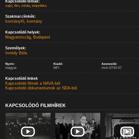
Kapcsolódó témák:
sajtó
,
film
,
média
,
belpolitika
Szakmai címkék:
kormányfő
,
kormány
Kapcsolódó helyek:
Magyarország
,
Budapest
Személyek:
Imrédy Béla
Nyelv:
Kiadó:
Azonosító:
magyar
MFI
mvh-0743-07
Kapcsolódó linkek
Kapcsolódó filmek a NAVA-ból
Kapcsolódó dokumentumok az NDA-ból
KAPCSOLÓDÓ FILMHÍREK