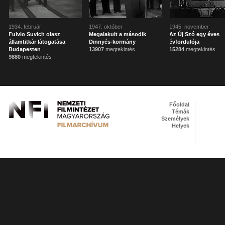
1934. február
1947. október
1945. november
Fulvio Suvich olasz
Megalakult a második
Az Új Szó egy éves
államtitkár látogatása
Dinnyés-kormány
évfordulója
Budapesten
13907
megtekintés
15284
megtekintés
9880
megtekintés
Főoldal
Témák
Személyek
Helyek