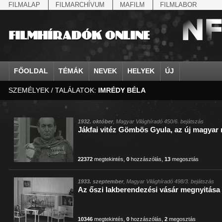
FILMALAP
FILMARCHÍVUM
MAFILM
FILMLABOR
FŐOLDAL
TÉMÁK
NEVEK
HELYEK
ÚJ
SZEMÉLYEK / TALÁLATOK:
IMRÉDY BÉLA
agrárium
IV. Béla, magyar királ...
Aarau
állatvilág
Aczél Ilona
Addisz-Abeba
Antikomintern Pakt
Ahn Eak-tai
Aintree
államfő
Aarons-Hughes, Ruth
Abapuszta
amerikai magyarok
Ádám Zoltán
Adony
antiszemitizmus
Aimone savoya-aosta
Aknaszlatina
államfő
Abay Nemes Oszkár
Abesszínia
Anschluss
Ady Endre
Adria
április 4.
Aimone spoletoi her
Akszum
államosítás
Abe Nobuyuki
Abony
antant
Agárdi Gábor
Adua
április 4.
Albert Ferenc
Alag
1932. október
, Magyar Világhíradó 450/6. bejátszás
Jákfai vitéz Gömbös Gyula, az új magyar 
Állatkert
Aczél György
Ácsteszér
antant
Ágotai Géza, dr.
Afrika
arisztokrácia
Albert Ferenc Habsbu
Albánia
22372
megtekintés
,
0
hozzászólás
,
13
megosztás
1933. szeptember
, Magyar Világhíradó 498/3. bejátszás
Az őszi lakberendezési vásár megnyitása
10346
megtekintés
,
0
hozzászólás
,
2
megosztás