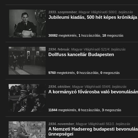
1933. szeptember
, Magyar Világhíradó 500/1. bejátszás
Jubileumi kiadás, 500 hét képes krónikája
30082
megtekintés
,
1
hozzászólás
,
18
megosztás
1934. február
, Magyar Világhíradó 521/4. bejátszás
Dollfuss kancellár Budapesten
9760
megtekintés
,
0
hozzászólás
,
0
megosztás
1934. október
, Magyar Világhíradó 554/6. bejátszás
A kormányzó fővárosba való bevonulásána
11844
megtekintés
,
0
hozzászólás
,
3
megosztás
1934. november
, Magyar Világhíradó 561/1. bejátszás
A Nemzeti Hadsereg budapesti bevonulás
ünnepségei