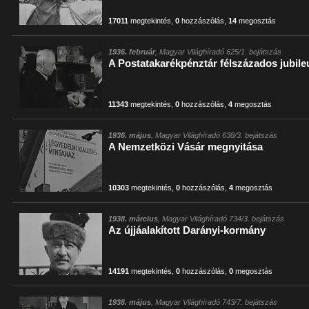
17011
megtekintés
,
0
hozzászólás
,
14
megosztás
1936. február
, Magyar Világhíradó 625/1. bejátszás
A Postatakarékpénztár félszázados jubil
11343
megtekintés
,
0
hozzászólás
,
4
megosztás
1936. május
, Magyar Világhíradó 638/3. bejátszás
A Nemzetközi Vásár megnyitása
10303
megtekintés
,
0
hozzászólás
,
4
megosztás
1938. március
, Magyar Világhíradó 734/3. bejátszás
Az újjáalakított Darányi-kormány
14191
megtekintés
,
0
hozzászólás
,
0
megosztás
1938. május
, Magyar Világhíradó 743/7. bejátszás