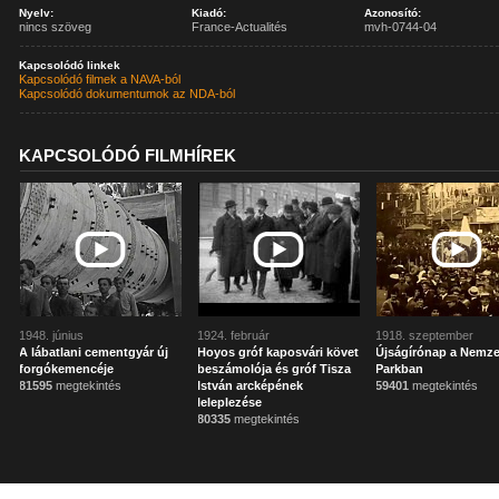
Nyelv:
Kiadó:
Azonosító:
nincs szöveg
France-Actualités
mvh-0744-04
Kapcsolódó linkek
Kapcsolódó filmek a NAVA-ból
Kapcsolódó dokumentumok az NDA-ból
KAPCSOLÓDÓ FILMHÍREK
1948. június
1924. február
1918. szeptember
A lábatlani cementgyár új
Hoyos gróf kaposvári követ
Újságírónap a Nemze
forgókemencéje
beszámolója és gróf Tisza
Parkban
81595
megtekintés
István arcképének
59401
megtekintés
leleplezése
80335
megtekintés