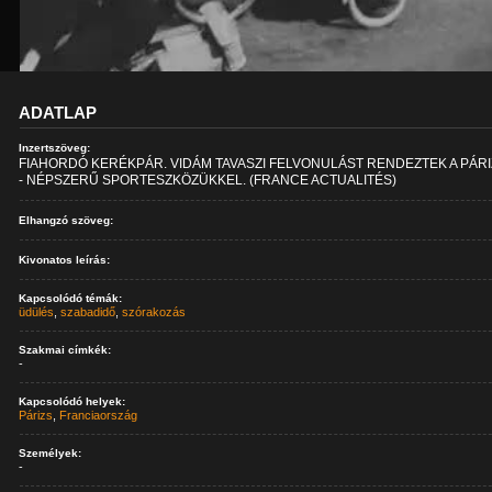
ADATLAP
Inzertszöveg:
FIAHORDÓ KERÉKPÁR. VIDÁM TAVASZI FELVONULÁST RENDEZTEK A PÁRI
- NÉPSZERŰ SPORTESZKÖZÜKKEL. (FRANCE ACTUALITÉS)
Elhangzó szöveg:
Kivonatos leírás:
Kapcsolódó témák:
üdülés
,
szabadidő
,
szórakozás
Szakmai címkék:
-
Kapcsolódó helyek:
Párizs
,
Franciaország
Személyek:
-