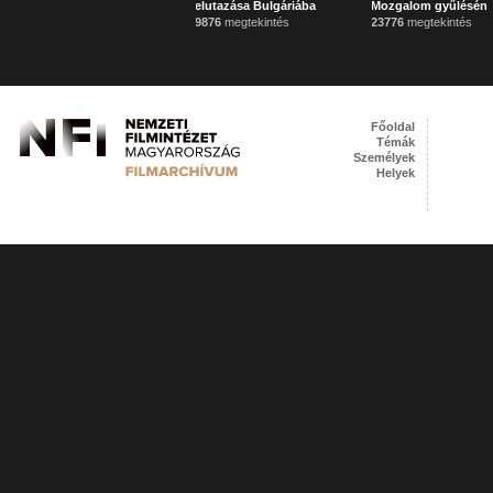
elutazása Bulgáriába
Mozgalom gyűlésén
9876
megtekintés
23776
megtekintés
Főoldal
Témák
Személyek
Helyek