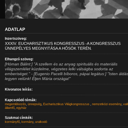
ADATLAP
Inzertszöveg:
XXXIV. EUCHARISZTIKUS KONGRESSZUS -A KONGRESSZUS
ÜNNEPÉLYES MEGNYITÁSA A HŐSÖK TERÉN.
Elhangzó szöveg:
[Hóman Bálint:] "A szellem és az anyag spirituális és materiális
világszemlélet küzdelme, végzetes lelki válságba sodorta az
emberiséget." - [Eugenio Pacelli bíboros, pápai legátus:] "Isten áldá
legyen velünk! Éljen Mária országa!"
Kivonatos leírás:
Kapcsolódó témák:
megemlékezés
,
ünnepség
,
Eucharisztikus Világkongresszus
,
nemzetközi esemény
,
val
államfő
,
egyház
Szakmai címkék:
kormányfő
,
kormány
,
uralkodó