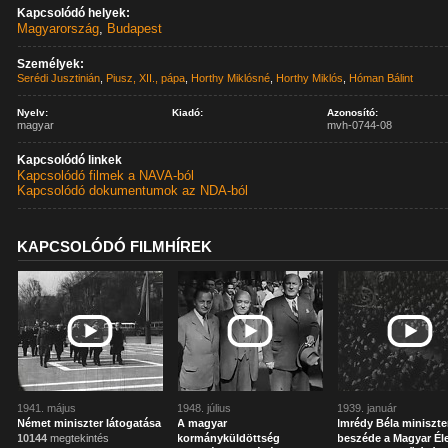
Kapcsolódó helyek:
Magyarország
,
Budapest
Személyek:
Serédi Jusztinián
,
Piusz, XII., pápa
,
Horthy Miklósné
,
Horthy Miklós
,
Hóman Bálint
Nyelv:
Kiadó:
Azonosító:
magyar
mvh-0744-08
Kapcsolódó linkek
Kapcsolódó filmek a NAVA-ból
Kapcsolódó dokumentumok az NDA-ból
KAPCSOLÓDÓ FILMHÍREK
1941. május
1948. július
1939. január
Német miniszter látogatása
A magyar
Imrédy Béla miniszte
10144
megtekintés
kormányküldöttség
beszéde a Magyar Él