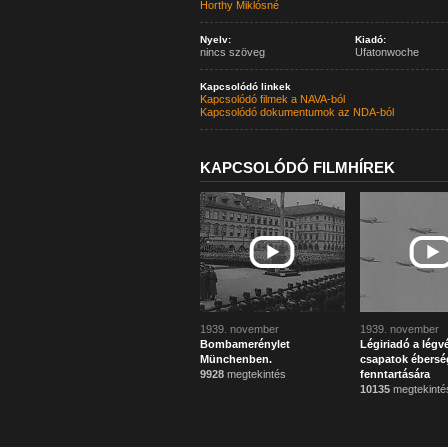
Horthy Miklósné
Nyelv:
Kiadó:
nincs szöveg
Ufatonwoche
Kapcsolódó linkek
Kapcsolódó filmek a NAVA-ból
Kapcsolódó dokumentumok az NDA-ból
KAPCSOLÓDÓ FILMHÍREK
1939. november
1939. november
Bombamerénylet
Légiriadó a légv
Münchenben.
csapatok ébersé
9928
megtekintés
fenntartására
10135
megtekinté