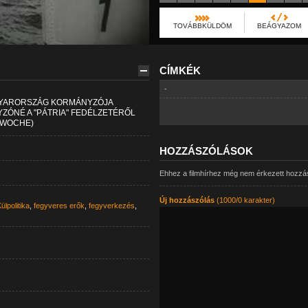
TOVÁBBKÜLDÖM
BEÁGYAZOM
CÍMKÉK
-
GYARORSZÁG KORMÁNYZÓJA
YZÓNÉ A "PÁTRIA" FEDÉLZETÉRŐL
NWOCHE)
HOZZÁSZÓLÁSOK
Ehhez a filmhírhez még nem érkezett hozzá
Új hozzászólás
(1000/0 karakter)
ülpolitika
,
fegyveres erők
,
fegyverkezés
,