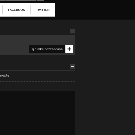
FACEBOOK
TWITTER
szólás.