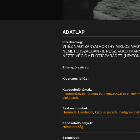
ADATLAP
Inzertszöveg:
VITÉZ NAGYBÁNYAI HORTHY MIKLÓS MA
NÉMETORSZÁGBAN - II. RÉSZ. -A KORMÁN
NÉZTE VÉGIG A FLOTTAPARÁDÉT. (UFATO
Elhangzó szöveg:
Kivonatos leírás:
Kapcsolódó témák:
megemlékezés
,
ünnepség
,
nemzetközi esemény
,
K
diplomácia
Szakmai címkék:
Harmadik Birodalom
,
katonai parádé
,
hadgyakorlat
Kapcsolódó helyek:
Németország
Személyek: