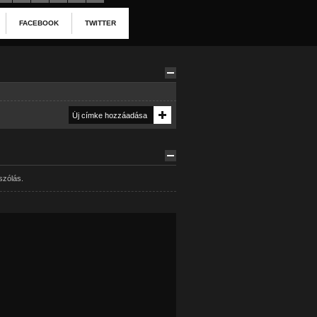
FACEBOOK
TWITTER
szólás.