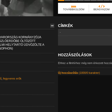
TOVÁBBKÜLDÖM
BEÁGYAZOM
CÍMKÉK
-
GYARORSZÁG KORMÁNYZÓJA
ZÁSZLÓERDŐBE ÖLTÖZÖTT
LMI HELYTARTÓ ÜDVÖZÖLTE A
ENOPHON)
HOZZÁSZÓLÁSOK
Ehhez a filmhírhez még nem érkezett hozzá
Új hozzászólás
(1000/0 karakter)
fő
,
fegyveres erők