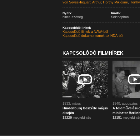
von Seyss-Inquart, Arthur
,
Horthy Miklósné
,
Horthy
Nyelv:
Kiadó:
nincs szöveg
Selenophon
Kapcsolódó linkek
Kapcsolódó filmek a NAVA-ból
Kapcsolódó dokumentumok az NDA-ból
KAPCSOLÓDÓ FILMHÍREK
1933. május
1940. augusztus
Hindenburg beszéde május
A földművelésüg
elsején
miniszter Berlin
13229
megtekintés
12151
megtekinté