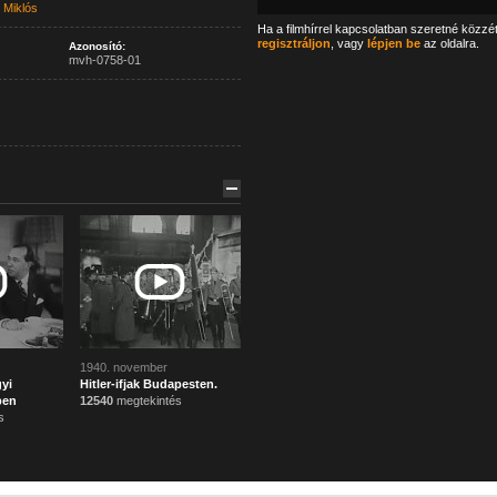
 Miklós
Ha a filmhírrel kapcsolatban szeretné közzé
regisztráljon
, vagy
lépjen be
az oldalra.
Azonosító:
mvh-0758-01
1940. november
yi
Hitler-ifjak Budapesten.
ben
12540
megtekintés
s