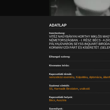
ADATLAP
Inzertszöveg:
VITÉZ NAGYBÁNYAI HORTHY MIKLÓS MA
NÉMETORSZÁGBAN. - I. RÉSZ: BÉCS - A 
PÁLYAUDVARON SEYSS-INQUART BIRODA
KORMÁNYZÓI PÁRT ÉS KÍSÉRETÉT. (SEL
Elhangzó szöveg:
Kivonatos leírás:
Kapcsolódó témák:
nemzetközi esemény
,
Külpolitika
,
diplomácia
,
állam
Szakmai címkék:
SS
,
Harmadik Birodalom
,
uralkodó
Kapcsolódó helyek:
Bécs
,
Ausztria
Személyek: