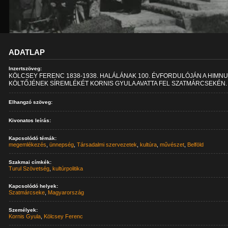
ADATLAP
Inzertszöveg:
KÖLCSEY FERENC 1838-1938. HALÁLÁNAK 100. ÉVFORDULÓJÁN A HIMN
KÖLTŐJÉNEK SÍREMLÉKÉT KORNIS GYULA AVATTA FEL SZATMÁRCSEKÉN. 
Elhangzó szöveg:
Kivonatos leírás:
Kapcsolódó témák:
megemlékezés
,
ünnepség
,
Társadalmi szervezetek
,
kultúra
,
művészet
,
Belföld
Szakmai címkék:
Turul Szövetség
,
kultúrpolitika
Kapcsolódó helyek:
Szatmárcseke
,
Magyarország
Személyek:
Kornis Gyula
,
Kölcsey Ferenc