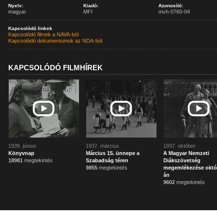
Nyelv:
Kiadó:
Azonosító:
magyar
MFI
mvh-0760-04
Kapcsolódó linkek
Kapcsolódó filmek a NAVA-ból
Kapcsolódó dokumentumok az NDA-ból
KAPCSOLÓDÓ FILMHÍREK
1939. június
1937. március
1937. október
Könyvnap
Március 15. ünnepe a
A Magyar Nemzeti
18981
megtekintés
Szabadság téren
Diákszövetség
9855
megtekintés
megemlékezése októ
án
9602
megtekintés