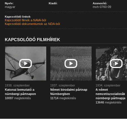
Nyelv:
Kiadó:
Azonosító:
magyar
mvh-0760-09
Kapcsolódó linkek
Kapcsolódó filmek a NAVA-ból
Kapcsolódó dokumentumok az NDA-ból
KAPCSOLÓDÓ FILMHÍREK
1938. szeptember
1937. szeptember
1934. szeptember
Katonai bemutató a
Német birodalmi pártnap
A német
nürnbergi pártnapon
Nürnbergben
nemzetiszocialisták
10097
megtekintés
11714
megtekintés
nürnbergi pártnapja
13646
megtekintés