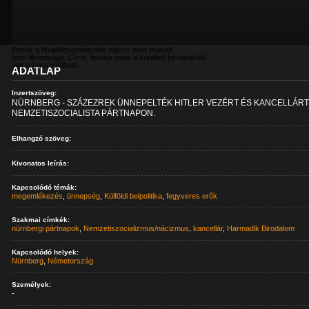
Ennek a híradóeseménynek sajnos nem maradt
fenn filmanyaga. Címe, témája csak a korabeli forrásokból
volt rekonstruálható.
ADATLAP
Inzertszöveg:
NÜRNBERG - SZÁZEZREK ÜNNEPELTÉK HITLER VEZÉRT ÉS KANCELLÁRT
NEMZETISZOCIALISTA PÁRTNAPON.
Elhangzó szöveg:
Kivonatos leírás:
Kapcsolódó témák:
megemlékezés
,
ünnepség
,
Külföldi belpolitika
,
fegyveres erők
Szakmai címkék:
nürnbergi pártnapok
,
Nemzetiszocializmus/nácizmus
,
kancellár
,
Harmadik Birodalom
Kapcsolódó helyek:
Nürnberg
,
Németország
Személyek:
-