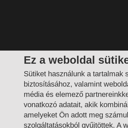
Ez a weboldal sütik
Sütiket használunk a tartalmak
biztosításához, valamint webol
média és elemező partnereinkk
vonatkozó adatait, akik kombiná
amelyeket Ön adott meg számuk
szolgáltatásokból gyűjtöttek. A