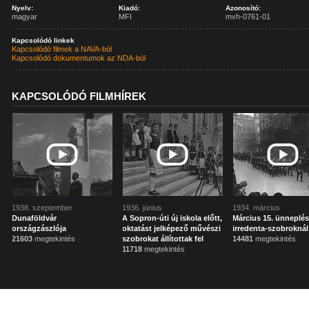
Nyelv:
Kiadó:
Azonosító:
magyar
MFI
mvh-0761-01
Kapcsolódó linkek
Kapcsolódó filmek a NAVA-ból
Kapcsolódó dokumentumok az NDA-ból
KAPCSOLÓDÓ FILMHÍREK
1938. szeptember
1936. június
1934. március
Dunaföldvár
A Sopron-úti új iskola előtt,
Március 15. ünneplés
országzászlója
oktatást jelképező művészi
irredenta-szobroknál
21603
megtekintés
szobrokat állítottak fel
14481
megtekintés
11718
megtekintés