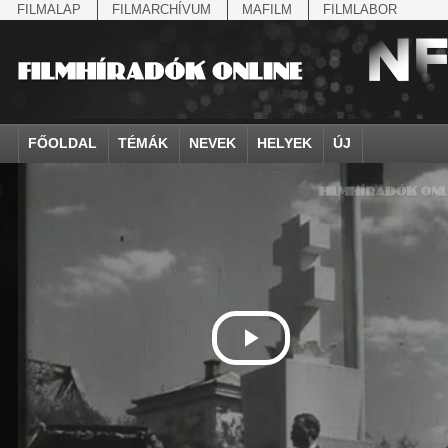
FILMALAP
FILMARCHÍVUM
MAFILM
FILMLABOR
FŐOLDAL
TÉMÁK
NEVEK
HELYEK
ÚJ
agrárium
IV. Béla, magyar királ...
Aarau
állatvilág
Aczél Ilona
Addisz-Abeba
Antikomintern Pakt
Ahn Eak-tai
Aintree
államfő
Aarons-Hughes, Ruth
Abapuszta
amerikai magyarok
Ádám Zoltán
Adony
antiszemitizmus
Aimone savoya-aosta
Aknaszlatina
államfő
Abay Nemes Oszkár
Abesszínia
Anschluss
Ady Endre
Adria
április 4.
Aimone spoletoi her
Akszum
államosítás
Abe Nobuyuki
Abony
antant
Agárdi Gábor
Adua
április 4.
Albert Ferenc
Alag
Állatkert
Aczél György
Ácsteszér
antant
Ágotai Géza, dr.
Afrika
arisztokrácia
Albert Ferenc Habsbu
Albánia