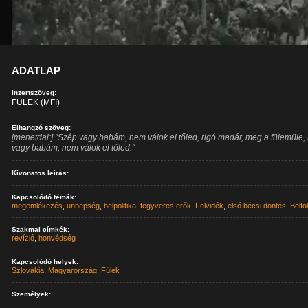
ADATLAP
Inzertszöveg:
FÜLEK (MFI)
Elhangzó szöveg:
[menetdal:] "Szép vagy babám, nem válok el tőled, rigó madár, meg a fülemüle,
vagy babám, nem válok el tőled."
Kivonatos leírás:
Kapcsolódó témák:
megemlékezés
,
ünnepség
,
belpolitika
,
fegyveres erők
,
Felvidék
,
első bécsi döntés
,
Belfö
Szakmai címkék:
revízió
,
honvédség
Kapcsolódó helyek:
Szlovákia
,
Magyarország
,
Fülek
Személyek:
-