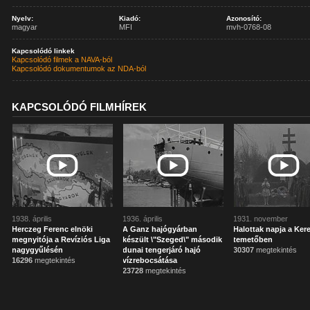
Nyelv:
Kiadó:
Azonosító:
magyar
MFI
mvh-0768-08
Kapcsolódó linkek
Kapcsolódó filmek a NAVA-ból
Kapcsolódó dokumentumok az NDA-ból
KAPCSOLÓDÓ FILMHÍREK
1938. április
1936. április
1931. november
Herczeg Ferenc elnöki
A Ganz hajógyárban
Halottak napja a Ker
megnyitója a Revíziós Liga
készült \"Szeged\" második
temetőben
nagygyűlésén
dunai tengerjáró hajó
30307
megtekintés
16296
megtekintés
vízrebocsátása
23728
megtekintés