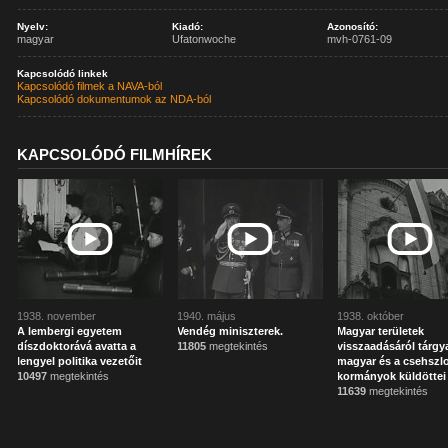
Nyelv:
Kiadó:
Azonosító:
magyar
Ufatonwoche
mvh-0761-09
Kapcsolódó linkek
Kapcsolódó filmek a NAVA-ból
Kapcsolódó dokumentumok az NDA-ból
KAPCSOLÓDÓ FILMHÍREK
1938. november
1940. május
1938. október
A lembergi egyetem
Vendég miniszterek.
Magyar területek
díszdoktorává avatta a
11805
megtekintés
visszaadásáról tárgya
lengyel politika vezetőit
magyar és a csehszl
10497
megtekintés
kormányok küldöttei
11639
megtekintés