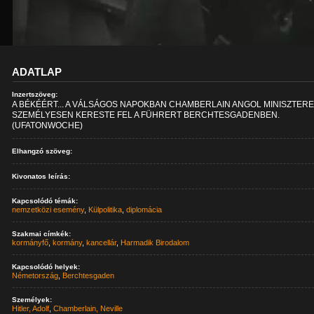
ADATLAP
Inzertszöveg:
A BÉKÉÉRT... A VÁLSÁGOS NAPOKBAN CHAMBERLAIN ANGOL MINISZTER
SZEMÉLYESEN KERESTE FEL A FÜHRERT BERCHTESGADENBEN.
(UFATONWOCHE)
Elhangzó szöveg:
Kivonatos leírás:
Kapcsolódó témák:
nemzetközi esemény
,
Külpolitika
,
diplomácia
Szakmai címkék:
kormányfő
,
kormány
,
kancellár
,
Harmadik Birodalom
Kapcsolódó helyek:
Németország
,
Berchtesgaden
Személyek:
Hitler, Adolf
,
Chamberlain, Neville