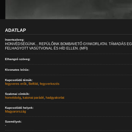
ADATLAP
Inzertszöveg:
HONVÉDSÉGÜNK... REPÜLŐINK BOMBAVETŐ GYAKORLATAI. TÁMADÁS E
FELHAGYOTT VASÚTVONAL ÉS HÍD ELLEN. (MFI)
Elhangzó szöveg:
Kivonatos leírás:
Kapcsolódó témák:
fegyveres erők
,
Belföld
,
fegyverkezés
Szakmai címkék:
honvédség
,
katonai parádé
,
hadgyakorlat
Kapcsolódó helyek:
Magyarország
Személyek:
-