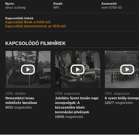
Nyelv:
Kiadó:
Azonosító:
nincs szöveg
MFI
mvh-0765-03
Kapcsolódó linkek
Kapcsolódó filmek a NAVA-ból
Kapcsolódó dokumentumok az NDA-ból
KAPCSOLÓDÓ FILMHÍREK
1935. október
1938. augusztus
1941. augusztus
Nemzetközi lovas
Jubiláris Szent István-napi
A szent király ünnep
mérkőzés Varsóban
ünnepségek: A
12577
megtekintés
9033
megtekintés
közszemlére kitett
koronázási jelvények
10845
megtekintés