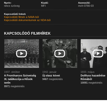
Nyelv:
Kiadó:
Azonosító:
nincs szöveg
MFI
mvh-0766-03
Kapcsolódó linkek
Kapcsolódó filmek a NAVA-ból
Kapcsolódó dokumentumok az NDA-ból
KAPCSOLÓDÓ FILMHÍREK
1937. október
1942. január
1933. május
A Frontharcos Szövetség
Új olasz követ
Dollfuss hazatérése
IX. találkozója a Hősök
9467
megtekintés
Rómából
terén
10091
megtekintés
8971
megtekintés