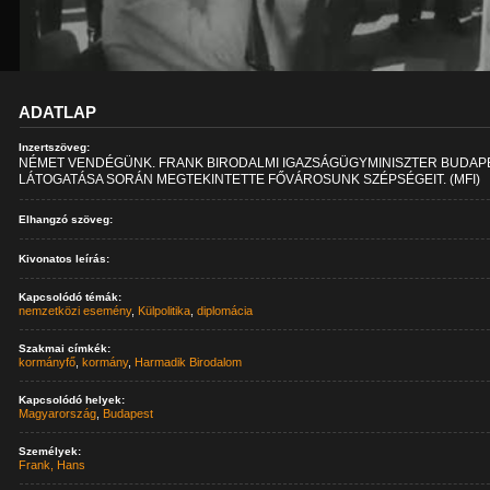
ADATLAP
Inzertszöveg:
NÉMET VENDÉGÜNK. FRANK BIRODALMI IGAZSÁGÜGYMINISZTER BUDAP
LÁTOGATÁSA SORÁN MEGTEKINTETTE FŐVÁROSUNK SZÉPSÉGEIT. (MFI)
Elhangzó szöveg:
Kivonatos leírás:
Kapcsolódó témák:
nemzetközi esemény
,
Külpolitika
,
diplomácia
Szakmai címkék:
kormányfő
,
kormány
,
Harmadik Birodalom
Kapcsolódó helyek:
Magyarország
,
Budapest
Személyek:
Frank, Hans