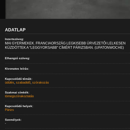
ADATLAP
Inzertszöveg:
MAI GYERMEKEK. FRANCIAORSZÁG LEGKISEBB ÚRVEZETŐI LELKESEN
KÜZDÖTTEK A "LEGGYORSABB" CÍMÉRT PÁRIZSBAN. (UFATONWOCHE)
Elhangzó szöveg:
Kivonatos leírás:
Kapcsolódó témák:
üdülés
,
szabadidő
,
szórakozás
Szakmai címkék:
tömegszórakoztatás
Kapcsolódó helyek:
Párizs
Személyek:
-