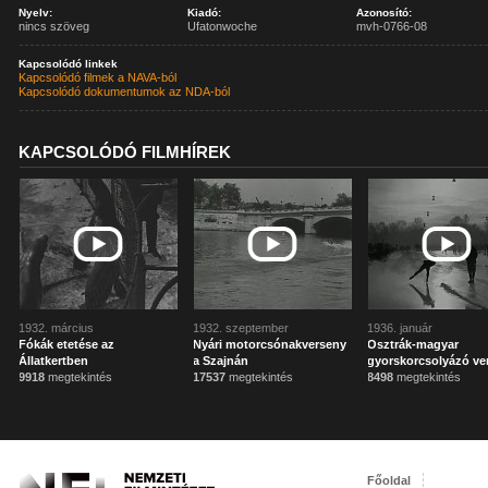
Nyelv:
Kiadó:
Azonosító:
nincs szöveg
Ufatonwoche
mvh-0766-08
Kapcsolódó linkek
Kapcsolódó filmek a NAVA-ból
Kapcsolódó dokumentumok az NDA-ból
KAPCSOLÓDÓ FILMHÍREK
1932. március
1932. szeptember
1936. január
Fókák etetése az
Nyári motorcsónakverseny
Osztrák-magyar
Állatkertben
a Szajnán
gyorskorcsolyázó ve
9918
megtekintés
17537
megtekintés
8498
megtekintés
Főoldal