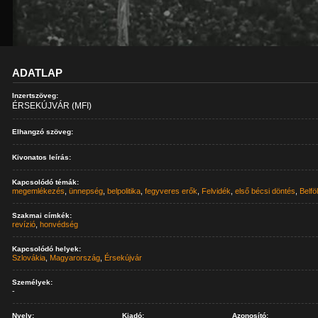
ADATLAP
Inzertszöveg:
ÉRSEKÚJVÁR (MFI)
Elhangzó szöveg:
Kivonatos leírás:
Kapcsolódó témák:
megemlékezés
,
ünnepség
,
belpolitika
,
fegyveres erők
,
Felvidék
,
első bécsi döntés
,
Belfö
Szakmai címkék:
revízió
,
honvédség
Kapcsolódó helyek:
Szlovákia
,
Magyarország
,
Érsekújvár
Személyek:
-
Nyelv:
Kiadó:
Azonosító: