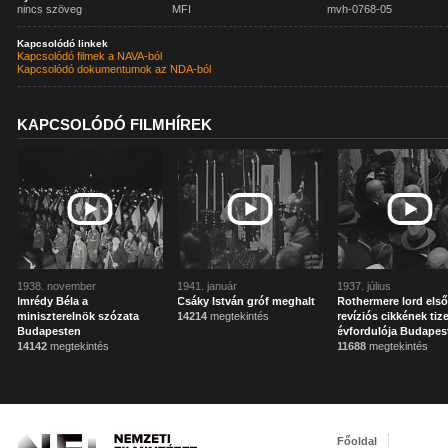
nincs szöveg
MFI
mvh-0768-05
Kapcsolódó linkek
Kapcsolódó filmek a NAVA-ból
Kapcsolódó dokumentumok az NDA-ból
KAPCSOLÓDÓ FILMHÍREK
1938. november
1941. január
1937. július
Imrédy Béla a
Csáky István gróf meghalt
Rothermere lord els
miniszterelnök szózata
14214
megtekintés
revíziós cikkének tiz
Budapesten
évfordulója Budapes
14142
megtekintés
11688
megtekintés
Főoldal