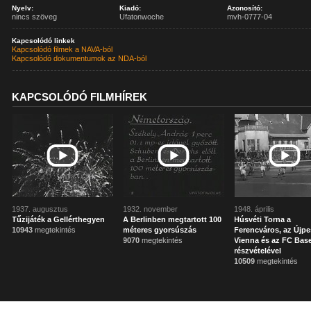
Nyelv:
Kiadó:
Azonosító:
nincs szöveg
Ufatonwoche
mvh-0777-04
Kapcsolódó linkek
Kapcsolódó filmek a NAVA-ból
Kapcsolódó dokumentumok az NDA-ból
KAPCSOLÓDÓ FILMHÍREK
1937. augusztus
1932. november
1948. április
Tűzijáték a Gellérthegyen
A Berlinben megtartott 100
Húsvéti Torna a
10943
megtekintés
méteres gyorsúszás
Ferencváros, az Újpe
9070
megtekintés
Vienna és az FC Base
részvételével
10509
megtekintés