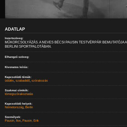
ADATLAP
Inzertszöveg:
MŰKORCSOLYÁZÁS. A NEVES BÉCSI PAUSIN TESTVÉRPÁR BEMUTATÓJA 
BERLINI SPORTPALOTÁBAN.
Elhangzó szöveg:
Kivonatos leírás:
Kapcsolódó témák:
üdülés
,
szabadidő
,
szórakozás
Szakmai címkék:
tömegszórakoztatás
Kapcsolódó helyek:
Németország
,
Berlin
Személyek:
Pausin, Ilse
,
Pausin, Erik