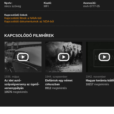
Nyelv:
Kiadó:
Azonosító:
nincs szöveg
MFI
mvh-0777-05
Kapcsolódó linkek
Kapcsolódó filmek a NAVA-ból
Kapcsolódó dokumentumok az NDA-ból
KAPCSOLÓDÓ FILMHÍREK
1936. május
1944. szeptember
1942. november
Az idei autó-
Elefántok egy német
Magyar kerámia kiállí
szépségverseny az ügető-
cirkuszban
10217
megtekintés
versenypályán
8912
megtekintés
10576
megtekintés