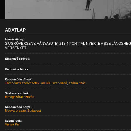
ADATLAP
Inzertszöveg:
SÍUGRÓVERSENY. VÁNYA (UTE) 213.4 PONTTAL NYERTE A BSE JÁNOSHEG
VERSENYÉT.
Elhangzó szöveg:
Kivonatos leírás:
Kapcsolódó témák:
Társadalmi szervezetek
,
üdülés
,
szabadidő
,
szórakozás
Szakmai címkék:
tömegszórakoztatás
Kapcsolódó helyek:
Magyarország
,
Budapest
Személyek:
Ványa Pál