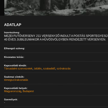
ADATLAP
Inzertszöveg:
MEZEI FUTÓVERSENY. 211 VERSENYZŐ INDULT A POSTÁS SPORTEGYESÜ
40 ÉVES JUBILEUMAKOR A HŰVÖSVÖLGYBEN RENDEZETT VERSENYEN.
Elhangzó szöveg:
Kivonatos leírás:
Kapcsolódó témák:
Társadalmi szervezetek
,
üdülés
,
szabadidő
,
szórakozás
Szakmai címkék:
tömegszórakoztatás
Kapcsolódó helyek:
Magyarország
,
Budapest
Személyek:
-