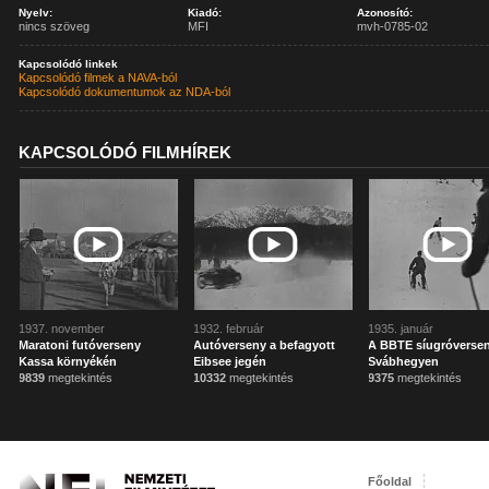
Nyelv:
Kiadó:
Azonosító:
nincs szöveg
MFI
mvh-0785-02
Kapcsolódó linkek
Kapcsolódó filmek a NAVA-ból
Kapcsolódó dokumentumok az NDA-ból
KAPCSOLÓDÓ FILMHÍREK
1937. november
1932. február
1935. január
Maratoni futóverseny
Autóverseny a befagyott
A BBTE síugróverse
Kassa környékén
Eibsee jegén
Svábhegyen
9839
megtekintés
10332
megtekintés
9375
megtekintés
Főoldal