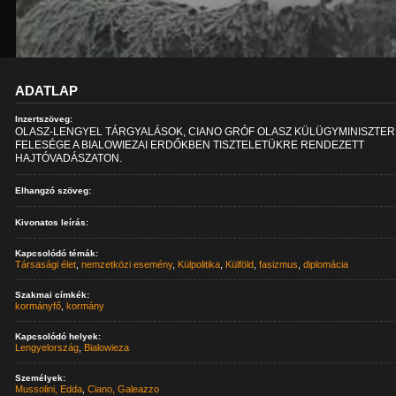
ADATLAP
Inzertszöveg:
OLASZ-LENGYEL TÁRGYALÁSOK, CIANO GRÓF OLASZ KÜLÜGYMINISZTER
FELESÉGE A BIALOWIEZAI ERDŐKBEN TISZTELETÜKRE RENDEZETT
HAJTÓVADÁSZATON.
Elhangzó szöveg:
Kivonatos leírás:
Kapcsolódó témák:
Társasági élet
,
nemzetközi esemény
,
Külpolitika
,
Külföld
,
fasizmus
,
diplomácia
Szakmai címkék:
kormányfő
,
kormány
Kapcsolódó helyek:
Lengyelország
,
Bialowieza
Személyek:
Mussolini, Edda
,
Ciano, Galeazzo