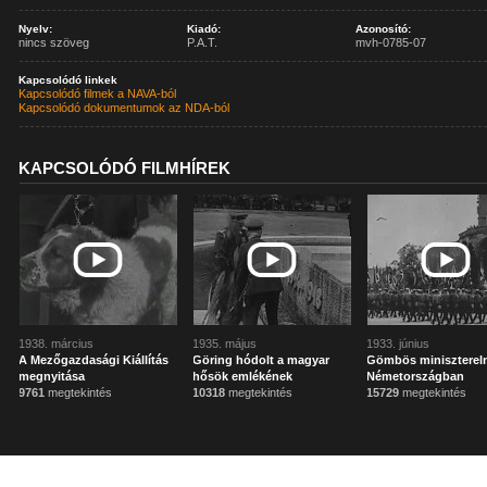
Nyelv:
Kiadó:
Azonosító:
nincs szöveg
P.A.T.
mvh-0785-07
Kapcsolódó linkek
Kapcsolódó filmek a NAVA-ból
Kapcsolódó dokumentumok az NDA-ból
KAPCSOLÓDÓ FILMHÍREK
1938. március
1935. május
1933. június
A Mezőgazdasági Kiállítás
Göring hódolt a magyar
Gömbös miniszterel
megnyitása
hősök emlékének
Németországban
9761
megtekintés
10318
megtekintés
15729
megtekintés