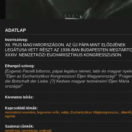
ADATLAP
Inzertszöveg:
XII. PIUS MAGYARORSZÁGON. AZ ÚJ PÁPA MINT ELŐDJÉNEK
LEGÁTUSA VETT RÉSZT AZ 1938-BAN BUDAPESTEN MEGTART
XXXIV. NEMZETKÖZI EUCHARISZTIKUS KONGRESSZUSON.
Elhangzó szöveg:
[Eugenio Pacelli bíboros, pápai legátus német, latin és magyar nyel
"Éljen az Eucharisztikus Kongresszus! Éljen Magyarország!" "Fragen
die Botschaft der Liebe. [?] Kedves magyar testvéreim! Éljen Mária
országa!"
Kivonatos leírás:
Kapcsolódó témák:
nemzetközi esemény
,
fegyveres erők
,
vallás
,
Eucharisztikus Világkongresszus
,
államfő
egyház
Szakmai címkék:
rendőrség
,
honvédség
,
uralkodó