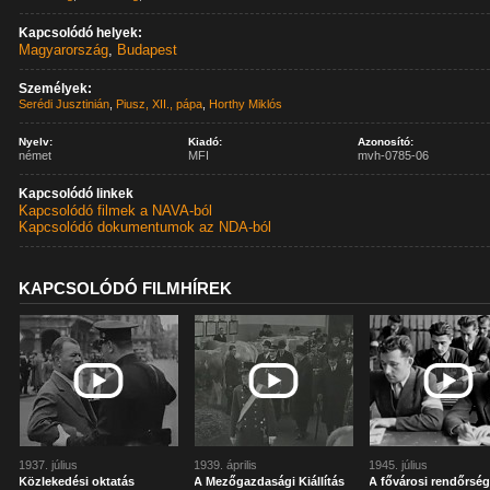
Kapcsolódó helyek:
Magyarország
,
Budapest
Személyek:
Serédi Jusztinián
,
Piusz, XII., pápa
,
Horthy Miklós
Nyelv:
Kiadó:
Azonosító:
német
MFI
mvh-0785-06
Kapcsolódó linkek
Kapcsolódó filmek a NAVA-ból
Kapcsolódó dokumentumok az NDA-ból
KAPCSOLÓDÓ FILMHÍREK
1937. július
1939. április
1945. július
Közlekedési oktatás
A Mezőgazdasági Kiállítás
A fővárosi rendőrsé