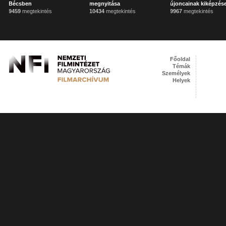
Bécsben
megnyitása
újoncainak kiképzés
9459
megtekintés
10434
megtekintés
9967
megtekintés
Főoldal
Témák
Személyek
Helyek