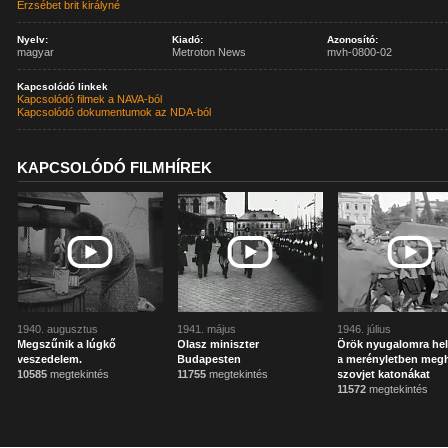
Erzsébet brit királyné
Nyelv:
Kiadó:
Azonosító:
magyar
Metroton News
mvh-0800-02
Kapcsolódó linkek
Kapcsolódó filmek a NAVA-ból
Kapcsolódó dokumentumok az NDA-ból
KAPCSOLÓDÓ FILMHÍREK
1940. augusztus
1941. május
1946. július
Megszűnik a lúgkő
Olasz miniszter
Örök nyugalomra hel
veszedelem.
Budapesten
a merényletben megh
10585
megtekintés
11755
megtekintés
szovjet katonákat
11572
megtekintés