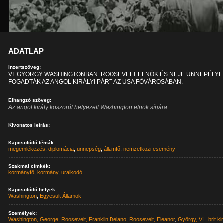
ADATLAP
Inzertszöveg:
VI. GYÖRGY WASHINGTONBAN. ROOSEVELT ELNÖK ÉS NEJE ÜNNEPÉLY
FOGADTÁK AZ ANGOL KIRÁLYI PÁRT AZ USA FŐVÁROSÁBAN.
Elhangzó szöveg:
Az angol király koszorút helyezett Washington elnök sírjára.
Kivonatos leírás:
Kapcsolódó témák:
megemlékezés
,
diplomácia
,
ünnepség
,
államfő
,
nemzetközi esemény
Szakmai címkék:
kormányfő
,
kormány
,
uralkodó
Kapcsolódó helyek:
Washington
,
Egyesült Államok
Személyek:
Washington, George
,
Roosevelt, Franklin Delano
,
Roosevelt, Eleanor
,
György, VI., brit ki