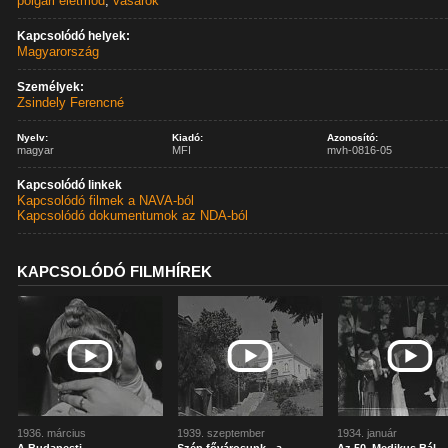
polgári életmód
,
vásárok
Kapcsolódó helyek:
Magyarország
Személyek:
Zsindely Ferencné
Nyelv:
Kiadó:
Azonosító:
magyar
MFI
mvh-0816-05
Kapcsolódó linkek
Kapcsolódó filmek a NAVA-ból
Kapcsolódó dokumentumok az NDA-ból
KAPCSOLÓDÓ FILMHÍREK
1936. március
1939. szeptember
1934. január