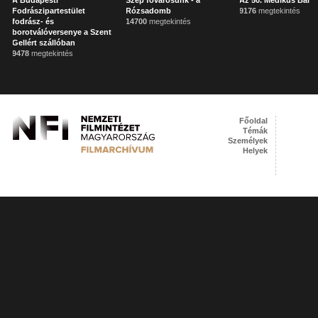
A Budapesti
Szép fővárosunk - a
Az 50. Medikus Bál
Fodrászipartestület
Rózsadomb
9176
megtekintés
fodrász- és
14700
megtekintés
borotválóversenye a Szent
Gellért szállóban
9478
megtekintés
Főoldal
Témák
Személyek
Helyek