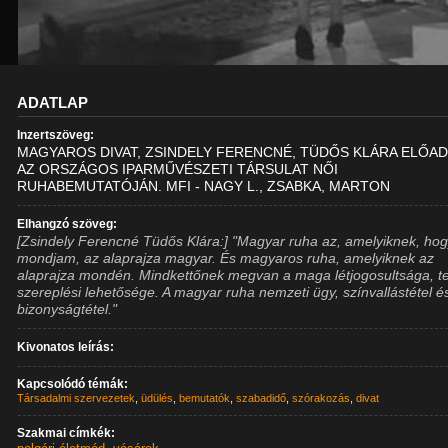
ADATLAP
Inzertszöveg:
MAGYAROS DIVAT, ZSINDELY FERENCNÉ, TÜDŐS KLÁRA ELŐA
AZ ORSZÁGOS IPARMŰVÉSZETI TÁRSULAT NŐI
RUHABEMUTATÓJÁN. MFI - NAGY L., ZSABKA, MARTON
Elhangzó szöveg:
[Zsindely Ferencné Tüdős Klára:] "Magyar ruha az, amelyiknek, ho
mondjam, az alaprajza magyar. És magyaros ruha, amelyiknek az
alaprajza mondén. Mindkettőnek megvan a maga létjogosultsága, t
szereplési lehetősége. A magyar ruha nemzeti ügy, színvallástétel é
bizonyságtétel."
Kivonatos leírás:
Kapcsolódó témák:
Társadalmi szervezetek
,
üdülés
,
bemutatók
,
szabadidő
,
szórakozás
,
divat
Szakmai címkék: