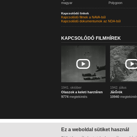
magyar
Polygoon
Kapcsolódó linkek
Kapcsolódó filmek a NAVA-ból
Kapcsolódó dokumentumok az NDA-ból
KAPCSOLÓDÓ FILMHÍREK
1941. október
1942. július
Olaszok a keleti harctéren
Járőrök
9774
megtekintés
10940
megtekinté
Ez a weboldal sütiket használ