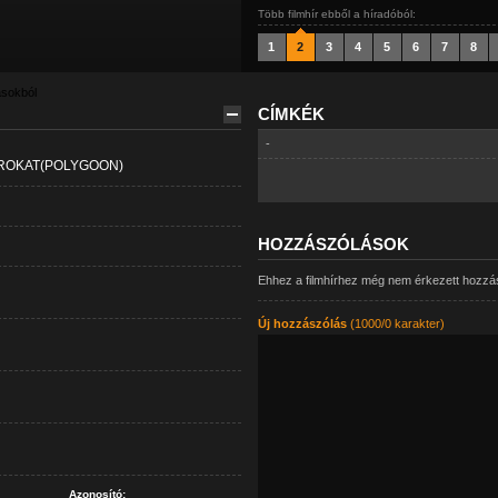
Több filmhír ebből a híradóból:
1
2
3
4
5
6
7
8
ásokból
CÍMKÉK
-
ÁROKAT(POLYGOON)
HOZZÁSZÓLÁSOK
Ehhez a filmhírhez még nem érkezett hozzá
Új hozzászólás
(1000/0 karakter)
Azonosító: