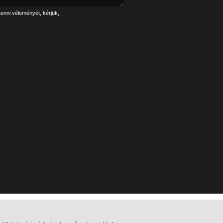
tenni véleményét, kérjük,
Linkek
Impresszum
NAVA
Adatkezelés