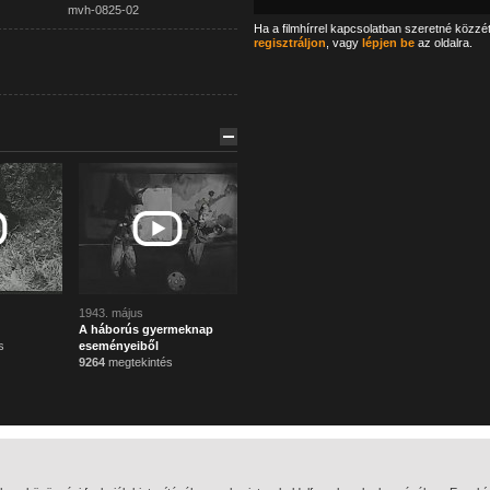
mvh-0825-02
Ha a filmhírrel kapcsolatban szeretné közzé
regisztráljon
, vagy
lépjen be
az oldalra.
1943. május
A háborús gyermeknap
s
eseményeiből
9264
megtekintés
Főoldal
Mi ez?
Témák
Segítség