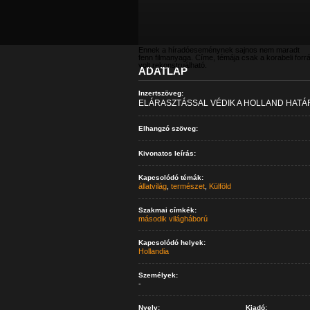
Ennek a híradóeseménynek sajnos nem maradt
fenn filmanyaga. Címe, témája csak a korabeli forr
volt rekonstruálható.
ADATLAP
Inzertszöveg:
ELÁRASZTÁSSAL VÉDIK A HOLLAND HAT
Elhangzó szöveg:
Kivonatos leírás:
Kapcsolódó témák:
állatvilág
,
természet
,
Külföld
Szakmai címkék:
második világháború
Kapcsolódó helyek:
Hollandia
Személyek:
-
Nyelv:
Kiadó: