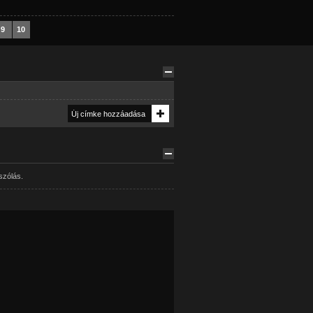
9
10
szólás.