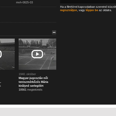
mvh-0825-03
Ha a filmhírrel kapcsolatban szeretné közzé
regisztráljon
, vagy
lépjen be
az oldalra.
1940. október
Magyar-jugoszláv női
.
teniszmérkőzés Mária
s
királyné serlegéért
10561
megtekintés
Főoldal
Mi ez?