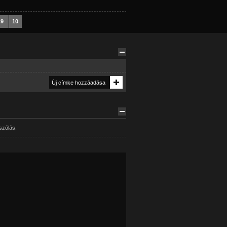
9
10
szólás.