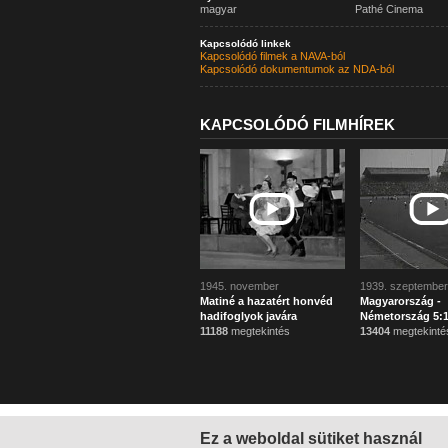
magyar
Pathé Cinema
Kapcsolódó linkek
Kapcsolódó filmek a NAVA-ból
Kapcsolódó dokumentumok az NDA-ból
KAPCSOLÓDÓ FILMHÍREK
1945. november
1939. szeptember
Matiné a hazatért honvéd
Magyarország -
hadifoglyok javára
Németország 5:1
11188
megtekintés
13404
megtekinté
Ez a weboldal sütiket használ