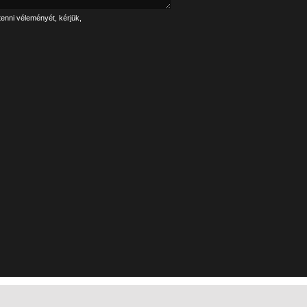
tenni véleményét, kérjük,
Linkek
Impresszum