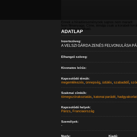
Ennek a híradóeseménynek sajnos nem maradt
fenn filmanyaga. Címe, témája csak a korabeli forr
volt rekonstruálható.
ADATLAP
Inzertszöveg:
A VELSZI GÁRDA ZENÉS FELVONULÁSA PÁ
Elhangzó szöveg:
Kivonatos leírás:
Kapcsolódó témák:
megemlékezés
,
ünnepség
,
üdülés
,
szabadidő
,
szó
Szakmai címkék:
tömegszórakoztatás
,
katonai parádé
,
hadgyakorlat
Kapcsolódó helyek:
Párizs
,
Franciaország
Személyek:
-
Nyelv:
Kiadó: