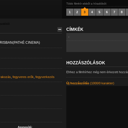
Több filmhír ebből a híradóból:
1
2
3
4
5
6
7
8
ásokból
CÍMKÉK
-
RISBAN(PATHÉ CINEMA)
HOZZÁSZÓLÁSOK
Ehhez a filmhírhez még nem érkezett hozzá
rakozás
,
fegyveres erők
,
fegyverkezés
Új hozzászólás
(1000/0 karakter)
Azonosító: