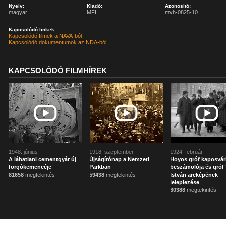
Nyelv:
Kiadó:
Azonosító:
magyar
MFI
mvh-0825-10
Kapcsolódó linkek
Kapcsolódó filmek a NAVA-ból
Kapcsolódó dokumentumok az NDA-ból
KAPCSOLÓDÓ FILMHÍREK
1948. június
1918. szeptember
1924. február
A lábatlani cementgyár új
Újságírónap a Nemzeti
Hoyos gróf kaposvár
forgókemencéje
Parkban
beszámolója és gróf 
81658
megtekintés
59438
megtekintés
István arcképének
leleplezése
80388
megtekintés