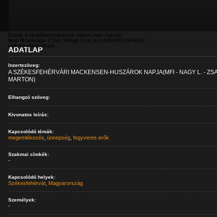
Ennek a híradóeseménynek sajnos nem maradt
fenn filmanyaga. Címe, témája csak a korabeli forrásokból
volt rekonstruálható.
ADATLAP
Inzertszöveg:
A SZÉKESFEHÉRVÁRI MACKENSEN-HUSZÁROK NAPJA(MFI - NAGY L. - ZSA
MARTON)
Elhangzó szöveg:
Kivonatos leírás:
Kapcsolódó témák:
megemlékezés
,
ünnepség
,
fegyveres erők
Szakmai címkék:
-
Kapcsolódó helyek:
Székesfehérvár
,
Magyarország
Személyek:
-