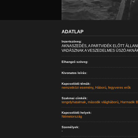
ADATLAP
Inzertszöveg:
AKNASZEDÉS, A PARTVIDÉK ELŐTT ÁLLA
VADÁSZNAK A VESZEDELMES ÚSZÓ AKNÁ
Elhangzó szöveg:
Kivonatos leírás:
Kapcsolódó témák:
nemzetközi esemény
,
Háború
,
fegyveres erők
Szakmai címkék:
tengelyhatalmak
,
második világháború
,
Harmadik B
Kapcsolódó helyek:
Németország
Személyek:
-