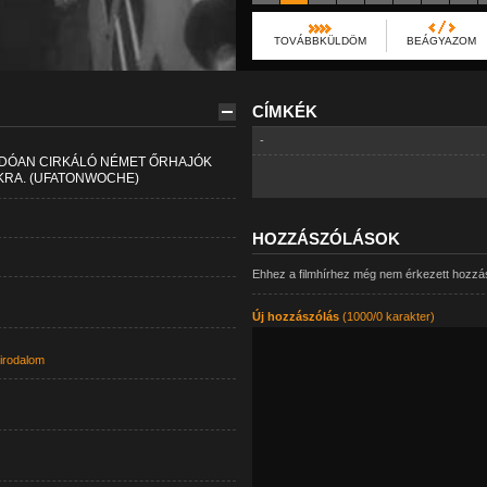
TOVÁBBKÜLDÖM
BEÁGYAZOM
CÍMKÉK
-
NDÓAN CIRKÁLÓ NÉMET ŐRHAJÓK
KRA. (UFATONWOCHE)
HOZZÁSZÓLÁSOK
Ehhez a filmhírhez még nem érkezett hozzá
Új hozzászólás
(1000/0 karakter)
irodalom