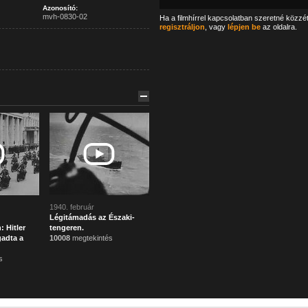
Azonosító:
mvh-0830-02
Ha a filmhírrel kapcsolatban szeretné közzé
regisztráljon
, vagy
lépjen be
az oldalra.
1940. február
Légitámadás az Északi-
 Hitler
tengeren.
adta a
10008
megtekintés
s