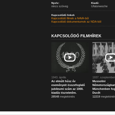
Nyelv:
Kiadó:
nincs szöveg
Ufatonwoche
Kapcsolódó linkek
Kapcsolódó filmek a NAVA-ból
Kapcsolódó dokumentumok az NDA-ból
KAPCSOLÓDÓ FILMHÍREK
1943. április
1937. szeptember
Az elmúlt húsz év
Mussolini
eseményeit összefoglaló
Németországban:
jubileumi szám az 1000.
Münchenben fog
kiadás tiszteletére.
Ducét
28548
megtekintés
12219
megtekinté