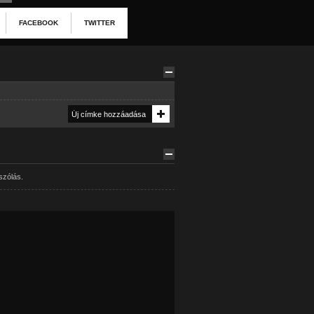
FACEBOOK
TWITTER
szólás.