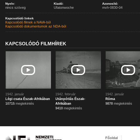
Nyelv:
Kiadó:
Azonosító:
nincs szöveg
Ufatonwoche
mvh-0830-04
Kapcsolódó linkek
Kapcsolódó filmek a NAVA-ból
Kapcsolódó dokumentumok az NDA-ból
KAPCSOLÓDÓ FILMHÍREK
1942. január
1942. február
1942. január
Légi csata Észak-Afrikában
Utánpótlás Észak-
Róma
10715
megtekintés
Afrikában
9878
megtekintés
9410
megtekintés
Főoldal