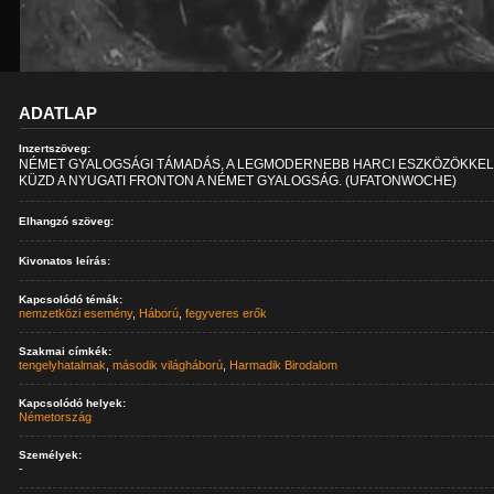
ADATLAP
Inzertszöveg:
NÉMET GYALOGSÁGI TÁMADÁS, A LEGMODERNEBB HARCI ESZKÖZÖKKE
KÜZD A NYUGATI FRONTON A NÉMET GYALOGSÁG. (UFATONWOCHE)
Elhangzó szöveg:
Kivonatos leírás:
Kapcsolódó témák:
nemzetközi esemény
,
Háború
,
fegyveres erők
Szakmai címkék:
tengelyhatalmak
,
második világháború
,
Harmadik Birodalom
Kapcsolódó helyek:
Németország
Személyek:
-