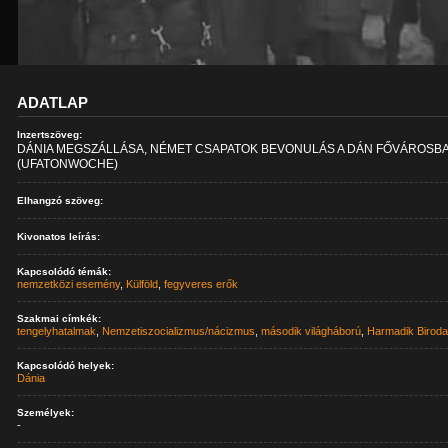
ADATLAP
Inzertszöveg:
DÁNIA MEGSZÁLLÁSA, NÉMET CSAPATOK BEVONULÁS A DÁN FŐVÁROSBA
(UFATONWOCHE)
Elhangzó szöveg:
Kivonatos leírás:
Kapcsolódó témák:
nemzetközi esemény
,
Külföld
,
fegyveres erők
Szakmai címkék:
tengelyhatalmak
,
Nemzetiszocializmus/nácizmus
,
második világháború
,
Harmadik Birod
Kapcsolódó helyek:
Dánia
Személyek:
-