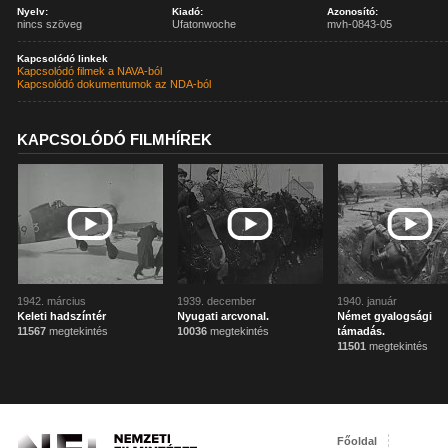
Nyelv:
Kiadó:
Azonosító:
nincs szöveg
Ufatonwoche
mvh-0843-05
Kapcsolódó linkek
Kapcsolódó filmek a NAVA-ból
Kapcsolódó dokumentumok az NDA-ból
KAPCSOLÓDÓ FILMHÍREK
1942. március
1939. december
1940. január
Keleti hadszíntér
Nyugati arcvonal.
Német gyalogsági
11567
megtekintés
10036
megtekintés
támadás.
11501
megtekintés
Főoldal