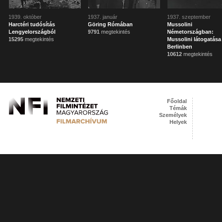
1939. október
1937. január
1937. szeptember
Harctéri tudósítás
Göring Rómában
Mussolini
Lengyelországból
9791
megtekintés
Németországban:
15295
megtekintés
Mussolini látogatása
Berlinben
10612
megtekintés
Főoldal
Témák
Személyek
Helyek