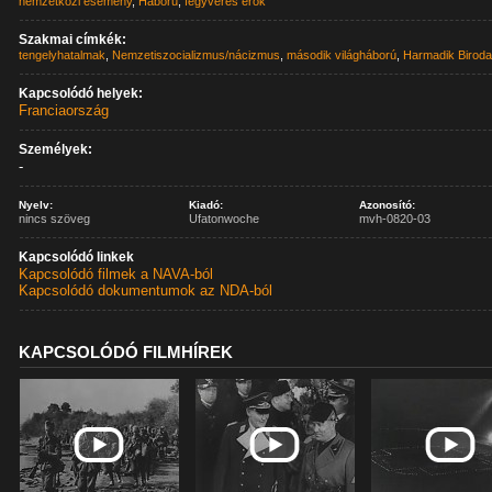
nemzetközi esemény
,
Háború
,
fegyveres erők
Szakmai címkék:
tengelyhatalmak
,
Nemzetiszocializmus/nácizmus
,
második világháború
,
Harmadik Birod
Kapcsolódó helyek:
Franciaország
Személyek:
-
Nyelv:
Kiadó:
Azonosító:
nincs szöveg
Ufatonwoche
mvh-0820-03
Kapcsolódó linkek
Kapcsolódó filmek a NAVA-ból
Kapcsolódó dokumentumok az NDA-ból
KAPCSOLÓDÓ FILMHÍREK