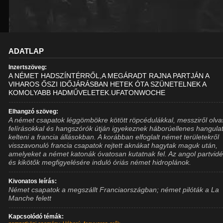
ADATLAP
Inzertszöveg:
A NÉMET HADSZÍNTÉRRŐL,A MEGÁRADT RAJNA PARTJÁN A
VIHAROS ŐSZI IDŐJÁRÁSBAN HETEK ÓTA SZÜNETELNEK A
KOMOLYABB HADMŰVELETEK.UFATONWOCHE
Elhangzó szöveg:
A német csapatok léggömbökre kötött röpcédulákkal, messziről olv
felírásokkal és hangszórók útján igyekeznek háborúellenes hangula
kelteni a francia állásokban. A korábban elfoglalt német területekről
visszavonuló francia csapatok rejtett aknákat hagytak maguk után,
amelyeket a német katonák óvatosan kutatnak fel. Az angol partvid
és kikötők megfigyelésére induló óriás német hidroplánok.
Kivonatos leírás:
Német csapatok a megszállt Franciaországban; német pilóták a La
Manche felett
Kapcsolódó témák: