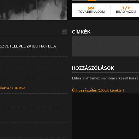
TOVÁBBKÜLDÖM
BEÁGYAZOM
CÍMKÉK
-
SZVÉTELÉVEL ZAJLOTTAK LE A
HOZZÁSZÓLÁSOK
Ehhez a filmhírhez még nem érkezett hozzá
órakozás
,
Külföld
Új hozzászólás
(1000/0 karakter)