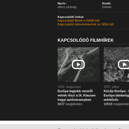
Nyelv:
Kiadó:
nincs szöveg
Domei
Kapcsolódó linkek
Kapcsolódó filmek a NAVA-ból
Kapcsolódó dokumentumok az NDA-ból
KAPCSOLÓDÓ FILMHÍREK
1932. augusztus
1937. július
Európa legjobb vezetői
Közép-Európa - 
vettek részt a IX. Klausen
Európa labdarú
hegyi autóversenyben
mérkőzés
9237
megtekintés
10919
megtekinté