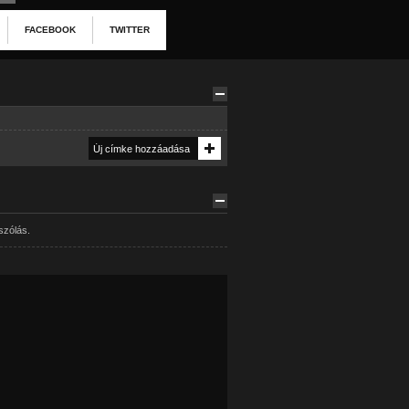
FACEBOOK
TWITTER
szólás.