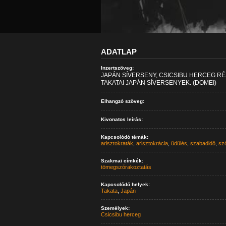
ADATLAP
Inzertszöveg:
JAPÁN SÍVERSENY, CSICSIBU HERCEG RÉ
TAKATAI JAPÁN SÍVERSENYEK. (DOMEI)
Elhangzó szöveg:
Kivonatos leírás:
Kapcsolódó témák:
arisztokraták
,
arisztokrácia
,
üdülés
,
szabadidő
,
sz
Szakmai címkék:
tömegszórakoztatás
Kapcsolódó helyek:
Takata
,
Japán
Személyek:
Csicsibu herceg