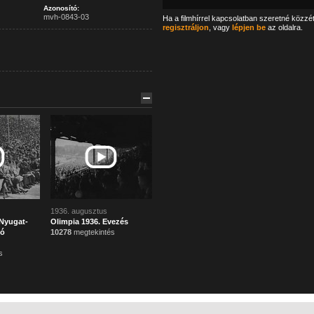
Azonosító:
mvh-0843-03
Ha a filmhírrel kapcsolatban szeretné közzé
regisztráljon
, vagy
lépjen be
az oldalra.
1936. augusztus
Nyugat-
Olimpia 1936. Evezés
gó
10278
megtekintés
s