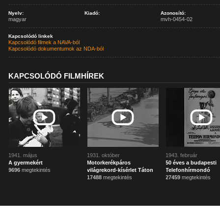
Nyelv:
Kiadó:
Azonosító:
magyar
mvh-0454-02
Kapcsolódó linkek
Kapcsolódó filmek a NAVA-ból
Kapcsolódó dokumentumok az NDA-ból
KAPCSOLÓDÓ FILMHÍREK
1941. május
1931. október
1943. február
A gyermekért
Motorkerékpáros
50 éves a budapesti
9696
megtekintés
világrekord-kísérlet Táton
Telefonhírmondó
17488
megtekintés
27459
megtekintés