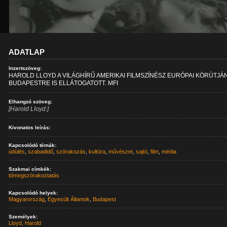
ADATLAP
Inzertszöveg:
HAROLD LLOYD A VILÁGHÍRŰ AMERIKAI FILMSZÍNÉSZ EURÓPAI KÖRÚTJÁ
BUDAPESTRE IS ELLÁTOGATOTT. MFI
Elhangzó szöveg:
[Harold Lloyd:]
Kivonatos leírás:
Kapcsolódó témák:
üdülés
,
szabadidő
,
szórakozás
,
kultúra
,
művészet
,
sajtó
,
film
,
média
Szakmai címkék:
tömegszórakoztatás
Kapcsolódó helyek:
Magyarország
,
Egyesült Államok
,
Budapest
Személyek:
Lloyd, Harold