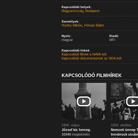
Kapcsolódó helyek:
Magyarország
,
Budapest
Személyek:
Horthy Miklós
,
Hóman Bálint
Nyelv:
Kiadó:
magyar
MFI
Kapcsolódó linkek
Kapcsolódó filmek a NAVA-ból
Kapcsolódó dokumentumok az NDA-ból
KAPCSOLÓDÓ FILMHÍREK
1940. május
1934. október
József kir. herceg.
Nemzeti ünnep T
10340
megtekintés
Innsbruck utcái