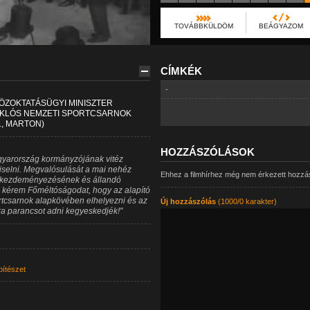
TOVÁBBKÜLDÖM
BEÁGYAZOM
CÍMKÉK
-
ÖZOKTATÁSÜGYI MINISZTER
IKLÓS NEMZETI SPORTCSARNOK
., MARTON)
HOZZÁSZÓLÁSOK
agyarország kormányzójának vitéz
iselni. Megvalósulását a mai nehéz
Ehhez a filmhírhez még nem érkezett hozzá
 kezdeményezésének és állandó
 kérem Főméltóságodat, hogy az alapító
rtcsarnok alapkövében elhelyezni és az
Új hozzászólás
(1000/0 karakter)
ra parancsot adni kegyeskedjék!"
pítészet