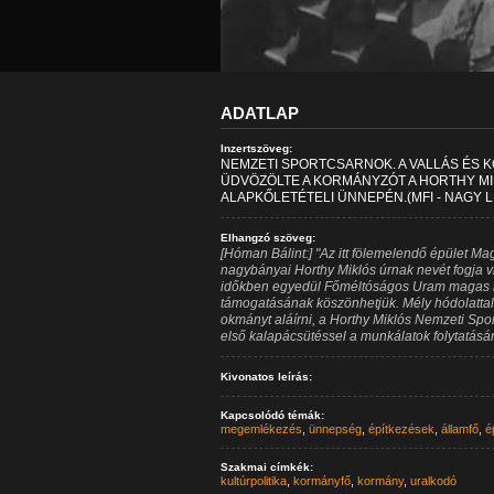
ADATLAP
Inzertszöveg:
NEMZETI SPORTCSARNOK. A VALLÁS ÉS K
ÜDVÖZÖLTE A KORMÁNYZÓT A HORTHY M
ALAPKŐLETÉTELI ÜNNEPÉN.(MFI - NAGY L
Elhangzó szöveg:
[Hóman Bálint:] "Az itt fölemelendő épület M
nagybányai Horthy Miklós úrnak nevét fogja v
időkben egyedül Főméltóságos Uram magas
támogatásának köszönhetjük. Mély hódolattal
okmányt aláírni, a Horthy Miklós Nemzeti Spo
első kalapácsütéssel a munkálatok folytatásá
Kivonatos leírás:
Kapcsolódó témák:
megemlékezés
,
ünnepség
,
építkezések
,
államfő
,
é
Szakmai címkék:
kultúrpolitika
,
kormányfő
,
kormány
,
uralkodó