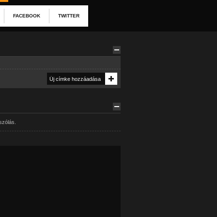
FACEBOOK
TWITTER
szólás.