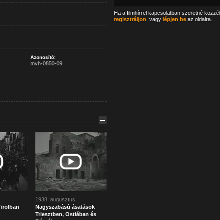
Ha a filmhírrel kapcsolatban szeretné közzé
regisztráljon
, vagy
lépjen be
az oldalra.
Azonosító:
mvh-0850-09
1938. augusztus
irolban
Nagyszabású ásatások
n
Triesztben, Ostiában és