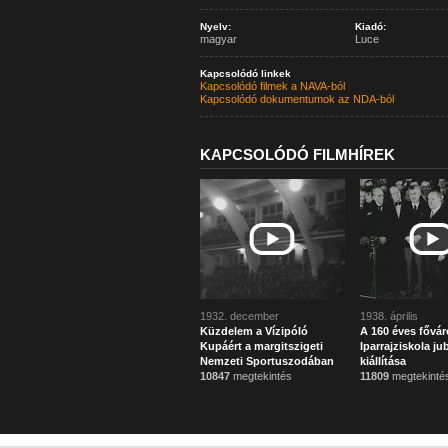
Nyelv:
Kiadó:
magyar
Luce
Kapcsolódó linkek
Kapcsolódó filmek a NAVA-ból
Kapcsolódó dokumentumok az NDA-ból
KAPCSOLÓDÓ FILMHÍREK
1932. december
1938. április
Küzdelem a Vízipóló
A 160 éves fővár
Kupáért a margitszigeti
Iparrajziskola jub
Nemzeti Sportuszodában
kiállítása
10847
megtekintés
11809
megtekinté