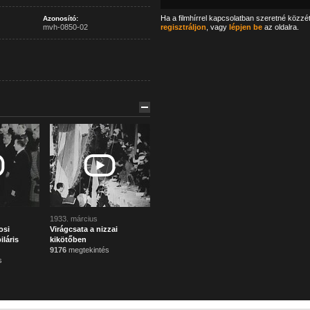
Ha a filmhírrel kapcsolatban szeretné közzé
Azonosító:
mvh-0850-02
regisztráljon
, vagy
lépjen be
az oldalra.
1933. március
osi
Virágcsata a nizzai
iláris
kikötőben
9176
megtekintés
s