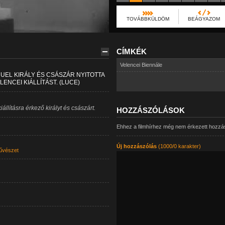
TOVÁBBKÜLDÖM
BEÁGYAZOM
CÍMKÉK
Velencei Biennále
NUEL KIRÁLY ÉS CSÁSZÁR NYITOTTA
NCEI KIÁLLÍTÁST. (LUCE)
llításra érkező királyt és császárt.
HOZZÁSZÓLÁSOK
Ehhez a filmhírhez még nem érkezett hozzá
Új hozzászólás
(1000/0 karakter)
űvészet