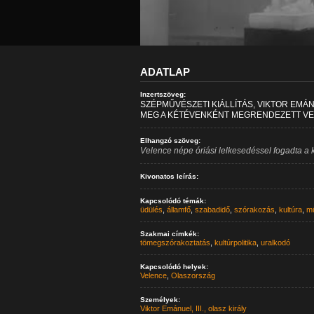
ADATLAP
Inzertszöveg:
SZÉPMŰVÉSZETI KIÁLLÍTÁS, VIKTOR EMÁ
MEG A KÉTÉVENKÉNT MEGRENDEZETT VELE
Elhangzó szöveg:
Velence népe óriási lelkesedéssel fogadta a kiá
Kivonatos leírás:
Kapcsolódó témák:
üdülés
,
államfő
,
szabadidő
,
szórakozás
,
kultúra
,
m
Szakmai címkék:
tömegszórakoztatás
,
kultúrpolitika
,
uralkodó
Kapcsolódó helyek:
Velence
,
Olaszország
Személyek:
Viktor Emánuel, III., olasz király