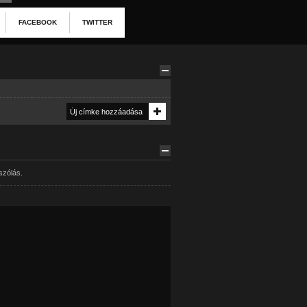
FACEBOOK
TWITTER
szólás.