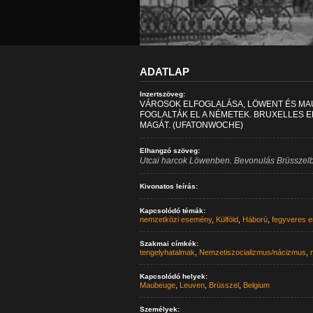
ADATLAP
Inzertszöveg:
VÁROSOK ELFOGLALÁSA, LÖWENT ÉS M
FOGLALTÁK EL A NÉMETEK. BRUXELLES 
MAGÁT. (UFATONWOCHE)
Elhangzó szöveg:
Utcai harcok Löwenben. Bevonulás Brüsszelb
Kivonatos leírás:
Kapcsolódó témák:
nemzetközi esemény
,
Külföld
,
Háború
,
fegyveres e
Szakmai címkék:
tengelyhatalmak
,
Nemzetiszocializmus/nácizmus
,
Kapcsolódó helyek:
Maubeuge
,
Leuven
,
Brüsszel
,
Belgium
Személyek: