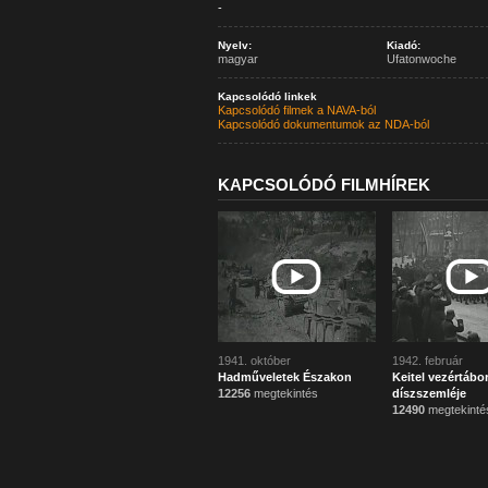
-
Nyelv:
Kiadó:
magyar
Ufatonwoche
Kapcsolódó linkek
Kapcsolódó filmek a NAVA-ból
Kapcsolódó dokumentumok az NDA-ból
KAPCSOLÓDÓ FILMHÍREK
1941. október
1942. február
Hadműveletek Északon
Keitel vezértábo
12256
megtekintés
díszszemléje
12490
megtekinté