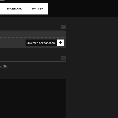
FACEBOOK
TWITTER
szólás.