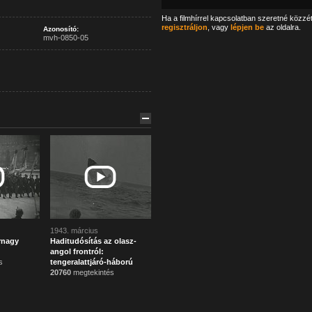
Ha a filmhírrel kapcsolatban szeretné közzé
regisztráljon
, vagy
lépjen be
az oldalra.
Azonosító:
mvh-0850-05
1943. március
rnagy
Haditudósítás az olasz-
angol frontról:
s
tengeralattjáró-háború
20760
megtekintés