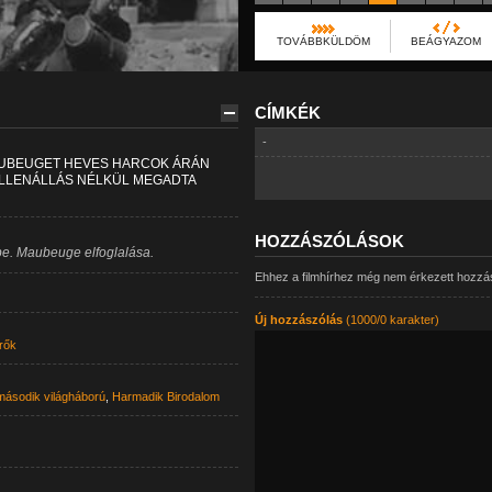
TOVÁBBKÜLDÖM
BEÁGYAZOM
CÍMKÉK
-
AUBEUGET HEVES HARCOK ÁRÁN
ELLENÁLLÁS NÉLKÜL MEGADTA
HOZZÁSZÓLÁSOK
e. Maubeuge elfoglalása.
Ehhez a filmhírhez még nem érkezett hozzá
Új hozzászólás
(1000/0 karakter)
rők
második világháború
,
Harmadik Birodalom