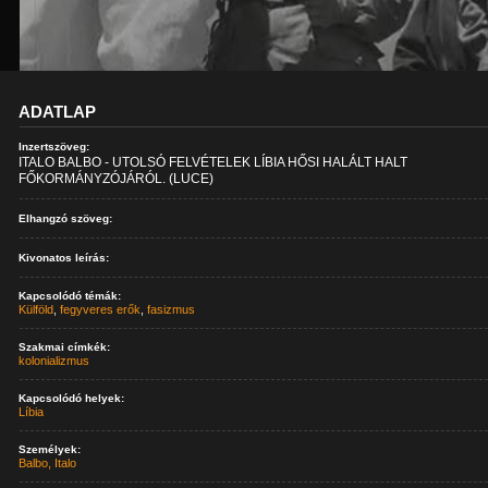
ADATLAP
Inzertszöveg:
ITALO BALBO - UTOLSÓ FELVÉTELEK LÍBIA HŐSI HALÁLT HALT
FŐKORMÁNYZÓJÁRÓL. (LUCE)
Elhangzó szöveg:
Kivonatos leírás:
Kapcsolódó témák:
Külföld
,
fegyveres erők
,
fasizmus
Szakmai címkék:
kolonializmus
Kapcsolódó helyek:
Líbia
Személyek:
Balbo, Italo