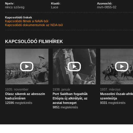
Nyelv:
Kiadó:
Azonosító:
nincs szöveg
Luce
mvh-0855-02
Kapcsolódó linkek
Kapcsolódó filmek a NAVA-ból
Kapcsolódó dokumentumok az NDA-ból
KAPCSOLÓDÓ FILMHÍREK
1935. november
1938. január
1937. március
Olasz sikerek az abesszin
Port Saidban fogadták
Mussolini észak-afrik
hadszíntéren
Etiópia új alkirályát, az
szemleútja
12596
megtekintés
aostai herceget
9331
megtekintés
9851
megtekintés