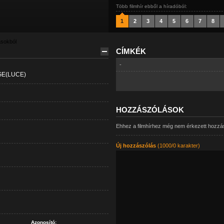
Több filmhír ebből a híradóból:
1
2
3
4
5
6
7
8
ásokból
CÍMKÉK
-
GE(LUCE)
HOZZÁSZÓLÁSOK
Ehhez a filmhírhez még nem érkezett hozzá
Új hozzászólás
(1000/0 karakter)
Azonosító: