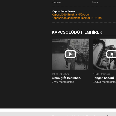
magyar
Luce
Kapcsolódó linkek
Kapcsolódó filmek a NAVA-ból
Kapcsolódó dokumentumok az NDA-ból
KAPCSOLÓDÓ FILMHÍREK
1939. október
1941. február
Ciano gróf Berlinben.
Tengeri háború
9746
megtekintés
14323
megtekinté