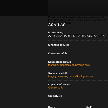
Ennek a híradóeseménynek sajnos nem maradt
fenn filmanyaga. Címe, témája csak a korabeli forr
volt rekonstruálható.
ADATLAP
Inzertszöveg:
AZ OLASZ HADIFLOTTA RIADÓKÉSZÜLTSÉ
Elhangzó szöveg:
Kivonatos leírás:
Kapcsolódó témák:
technika
,
tudomány
,
fegyveres erők
Szakmai címkék:
tengelyhatalmak
,
második világháború
Kapcsolódó helyek:
Olaszország
Személyek:
-
Nyelv:
Kiadó: