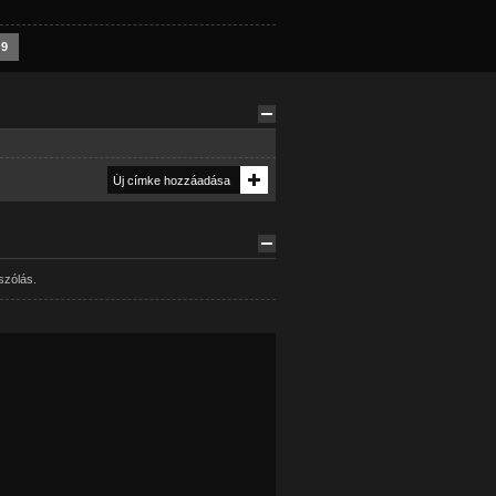
9
szólás.