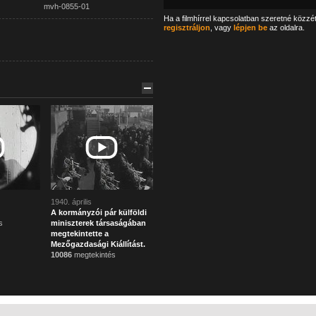
mvh-0855-01
Ha a filmhírrel kapcsolatban szeretné közzé
regisztráljon
, vagy
lépjen be
az oldalra.
1940. április
A kormányzói pár külföldi
s
miniszterek társaságában
megtekintette a
Mezőgazdasági Kiállítást.
10086
megtekintés