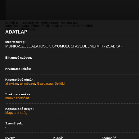
Ennek a híradóeseménynek sajnos nem maradt
fenn filmanyaga. Címe, témája csak a korabeli forrásokból
volt rekonstruálható.
ADATLAP
Inzertszöveg:
MUNKASZOLGÁLATOSOK GYÜMÖLCSFAVÉDELME(MFI - ZSABKA)
Elhangzó szöveg:
Kivonatos leírás:
Kapcsolódó témák:
állatvilág
,
természet
,
Gazdaság
,
Belföld
Szakmai címkék:
munkaszolgálat
Kapcsolódó helyek:
Magyarország
Személyek:
-
Nyelv:
Kiadó:
Azonosító: