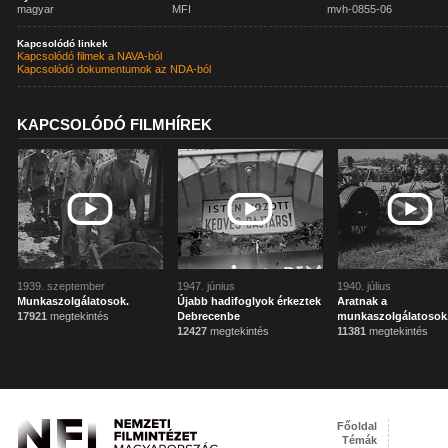
magyar
MFI
mvh-0855-06
Kapcsolódó linkek
Kapcsolódó filmek a NAVA-ból
Kapcsolódó dokumentumok az NDA-ból
KAPCSOLÓDÓ FILMHÍREK
1939. szeptember
1947. június
1940. július
Munkaszolgálatosok.
Újabb hadifoglyok érkeztek
Aratnak a
17921
megtekintés
Debrecenbe
munkaszolgálatosok
12427
megtekintés
11381
megtekintés
Főoldal
Témák