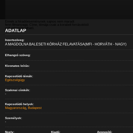
Ennek a híradóeseménynek sajnos nem maradt
fenn filmanyaga. Címe, témája csak a korabeli forrásokból
volt rekonstruálható.
ADATLAP
Inzertszöveg:
A MAGDOLNA BALESETI KÓRHÁZ FELAVATÁSA(MFI - HORVÁTH - NAGY)
Elhangzó szöveg:
Kivonatos leírás:
Kapcsolódó témák:
Egészségügy
Szakmai címkék:
-
Kapcsolódó helyek:
Magyarország
,
Budapest
Személyek:
-
Nyelv:
Kiadó:
Azonosító: