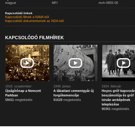
magyar
MFI
mvh-0855-05
Kapcsolódó linkek
Kapcsolódó filmek a NAVA-ból
Kapcsolódó dokumentumok az NDA-ból
KAPCSOLÓDÓ FILMHÍREK
1918. szeptember
1948. június
1924. február
Újságírónap a Nemzeti
A lábatlani cementgyár új
Hoyos gróf kaposvár
Parkban
forgókemencéje
beszámolója és gróf 
59411
megtekintés
81628
megtekintés
István arcképének
leleplezése
80361
megtekintés